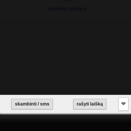
pardavėjo paskyra
❤︎
skambinti / sms
rašyti laišką