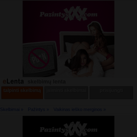
skelbimų lenta
talpinti skelbimą
įsiminti skelbimai
prisijungti
Skelbimai »
Pažintys »
Vaikinas ieško merginos »