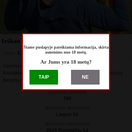
Ieškau pastovios merginos tik seksui
Šiame puslapyje pateikiama informacija, skirta
asmenims nuo 18 metų.
vieta:
Klaipėda
Ar Jums yra 18 metų?
Domina mergina tik neįpareigojančiam bendravimui.
Kontaktai foto viršuje. Vyrai ir poros nedomina. Finansinių
TAIP
NE
paramų nesuteikinėju. Man 45m., ūgis-1,8*****.
skelbimą perskaitė
760
skelbimas atnaujintas
Liepos 24
skelbimas patalpintas
2025 Rugpjūčio 14