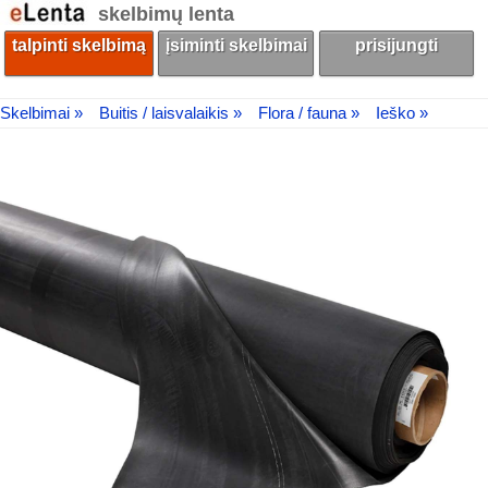
skelbimų lenta
talpinti skelbimą
įsiminti skelbimai
prisijungti
Skelbimai »
Buitis / laisvalaikis »
Flora / fauna »
Ieško »