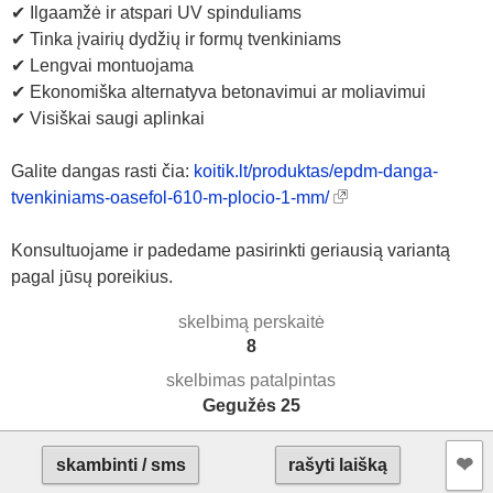
✔ Ilgaamžė ir atspari UV spinduliams
✔ Tinka įvairių dydžių ir formų tvenkiniams
✔ Lengvai montuojama
✔ Ekonomiška alternatyva betonavimui ar moliavimui
✔ Visiškai saugi aplinkai
Galite dangas rasti čia:
koitik.lt/produktas/epdm-danga-
tvenkiniams-oasefol-610-m-plocio-1-mm/
Konsultuojame ir padedame pasirinkti geriausią variantą
pagal jūsų poreikius.
skelbimą perskaitė
8
skelbimas patalpintas
Gegužės 25
❤︎
skambinti / sms
rašyti laišką