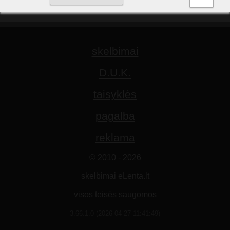
skelbimai
D.U.K.
taisyklės
pagalba
reklama
© 2010 - 2026
skelbimai eLenta.lt
visos teisės saugomos
3.66.1.0 (2026-04-27 11:41:49)