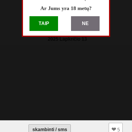
skelbimą perskaitė
6465
Ar Jums yra 18 metų?
skelbimas atnaujintas
vakar
TAIP
NE
skelbimas patalpintas
2025 Lapkričio 13
❤︎
skambinti / sms
5