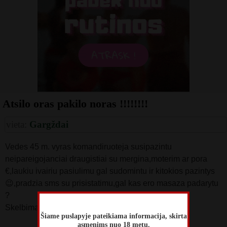
Atsilo oras pakilo noras !!!!!!!!
vieta:
Gargždai
Vedes 45 m. vyras komandiruoteja susipazintu
neipareigojanciai draugistiai su mergina,moterim ar pora
€,laukiu ivairiu pasiulimu gal sudomintu ir kitokios pazintys
😉,pradzia sms su prisistatimu,gal kas ero masaza padarytu
?
Skelbimas galios kol bus
Šiame puslapyje pateikiama informacija, skirta
asmenims nuo 18 metų.