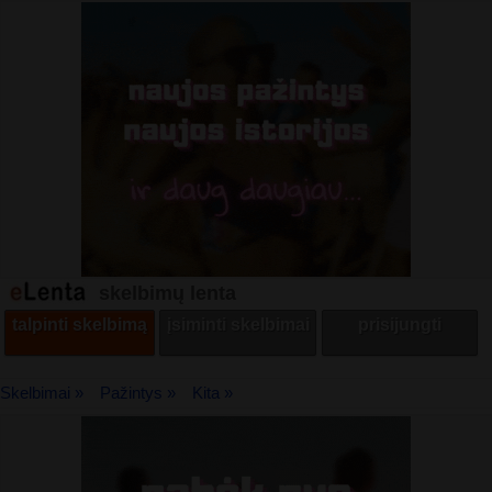
skelbimų lenta
talpinti skelbimą
įsiminti skelbimai
prisijungti
Skelbimai »
Pažintys »
Kita »