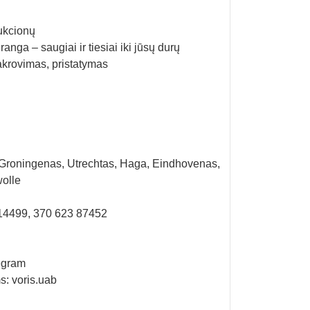
ukcionų
ranga – saugiai ir tiesiai iki jūsų durų
krovimas, pristatymas
Groningenas, Utrechtas, Haga, Eindhovenas,
olle
 14499, 370 623 87452
egram
s: voris.uab