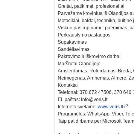
Greitai, patikimai, profesionaliai
Parvežame krovinius iš Olandijos a
Motociklai, baldai, technika, buitinė į
Viskuo pasirūpiname: paėmimas, pa
Perkraustymo paslaugos
Supakavimas
Sandėliavimas
Pakrovimo ir iškrovimo darbai
Maršrutai Olandijoje
Amsterdamas, Roterdamas, Breda, 
Neimegenas, Arnhemas, Almere, Zw
Kontaktai
Telefonai: 370 672 47506, 370 646
El. paštas: info@voris.lt
Interneto svetainė:
www.voris.lt
Programėlės: WhatsApp, Viber, Tel
Taip pat dirbame per Microsoft Team