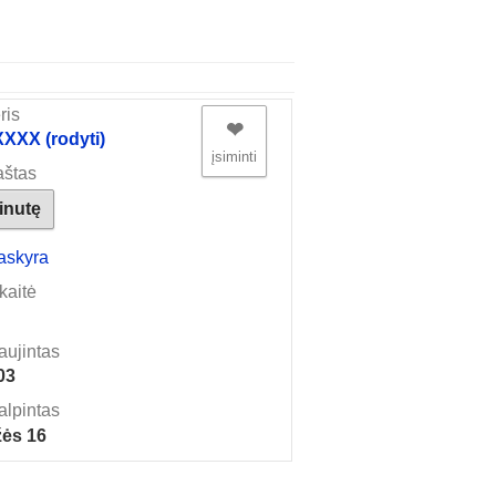
ris
❤︎
XX (rodyti)
įsiminti
aštas
žinutę
askyra
kaitė
aujintas
03
alpintas
ės 16