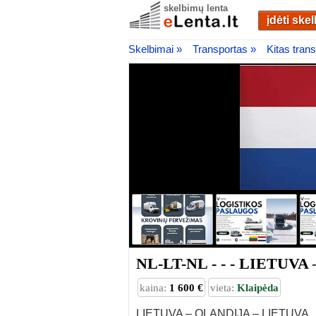
skelbimų lenta
įdėti ske
Skelbimai »
Transportas »
Kitas tran
NL-LT-NL - - - LIETUV
kaina:
1 600 €
vieta:
Klaipėda
LIETUVA – OLANDIJA – LIETUVA