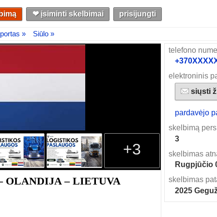
lbimą
❤︎ įsiminti skelbimai
prisijungti
sportas »
Siūlo »
telefono nume
+370XXXXXX
elektroninis p
siųsti 
pardavėjo p
skelbimą pers
3
+3
skelbimas atn
Rugpjūčio 
A – OLANDIJA – LIETUVA
skelbimas pat
2025 Geguž