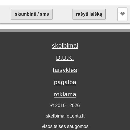
❤︎
skambinti / sms
rašyti laišką
skelbimai
D.U.K.
taisyklės
pagalba
reklama
© 2010 - 2026
skelbimai eLenta.lt
visos teisės saugomos