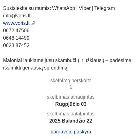
Susisiekite su mumis: WhatsApp | Viber | Telegram
info@voris.lt
www.voris.lt
0672 47506
0646 14499
0623 87452
Maloniai laukiame jūsų skambučių ir užklausų – padėsime
išsirinkti geriausią sprendimą!
skelbimą perskaitė
1
skelbimas atnaujintas
Rugpjūčio 03
skelbimas patalpintas
2025 Balandžio 22
pardavėjo paskyra