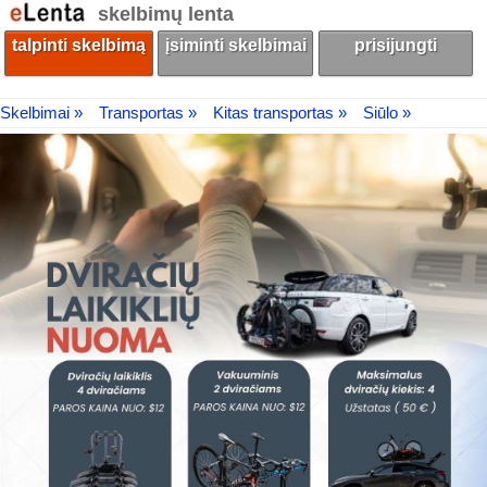
skelbimų lenta
talpinti skelbimą
įsiminti skelbimai
prisijungti
Skelbimai »
Transportas »
Kitas transportas »
Siūlo »