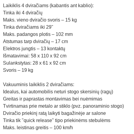
Laikiklis 4 dviračiams (kabantis ant kablio):
Tinka iki 4 dviračių
Maks. vieno dviračio svoris – 15 kg
Tinka dviračiams iki 29"
Maks. padangos plotis – 102 mm
Atstumas tarp dviračių – 17 cm
Elektros jungtis – 13 kontaktų
Išmatavimai: 58 x 110 x 92 cm
Sulankstytas: 28 x 61 x 92 cm
Svoris – 19 kg
Vakuuminis laikiklis 2 dviračiams:
Idealus, kai automobilis neturi stogo skersinių (ragų)
Greitas ir paprastas montavimas bei nuėmimas
Tvirtinamas prie metalo ar stiklo (pvz. panoraminio stogo)
Dviračio priekinį ratą laikyti bagažinėje ar salone
Tinka tik "quick release" tipo priekinėms stebulėms
Maks. leistinas greitis – 100 km/h