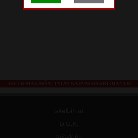
SKELBIMAS PAŠALINTAS KAIP PASIKARTOJANTIS
skelbimai
D.U.K.
taisyklės