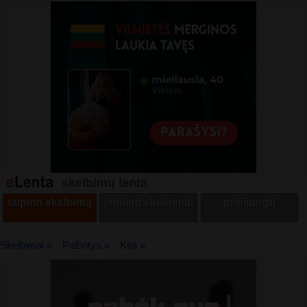
skelbimų lenta
talpinti skelbimą
įsiminti skelbimai
prisijungti
Skelbimai »
Pažintys »
Kita »