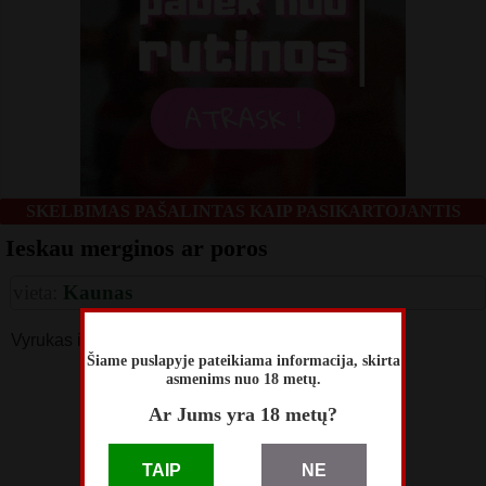
SKELBIMAS PAŠALINTAS KAIP PASIKARTOJANTIS
Ieskau merginos ar poros
vieta:
Kaunas
Vyrukas iesko moters ar poros
Šiame puslapyje pateikiama informacija, skirta
asmenims nuo 18 metų.
skelbimą perskaitė
67
Ar Jums yra 18 metų?
skelbimas patalpintas
2025 Balandžio 14
TAIP
NE