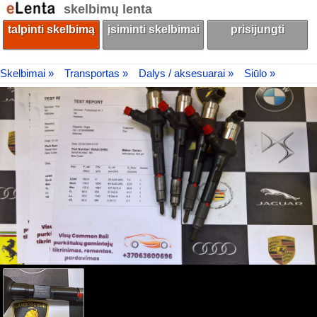
skelbimų lenta
talpinti skelbimą
įsiminti skelbimai
prisijungti
Skelbimai »
Transportas »
Dalys / aksesuarai »
Siūlo »