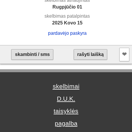
skelbimas atnaujintas
Rugpjūčio 01
skelbimas patalpintas
2025 Kovo 15
pardavėjo paskyra
❤︎
skambinti / sms
rašyti laišką
skelbimai
D.U.K.
taisyklės
pagalba