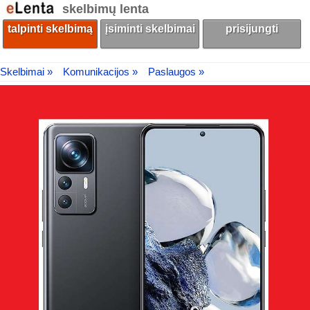
skelbimų lenta
talpinti skelbimą
įsiminti skelbimai
prisijungti
Skelbimai »
Komunikacijos »
Paslaugos »