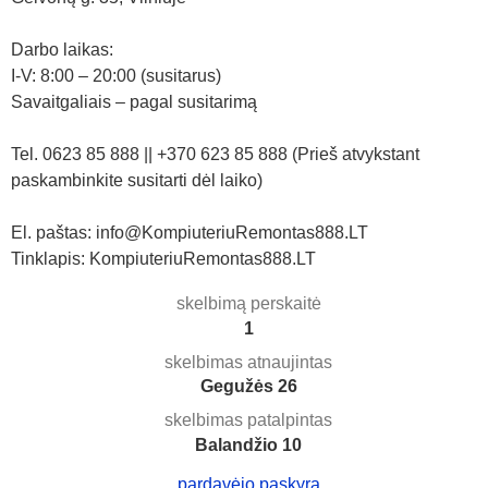
Darbo laikas:
I-V: 8:00 – 20:00 (susitarus)
Savaitgaliais – pagal susitarimą
Tel. 0623 85 888 || +370 623 85 888 (Prieš atvykstant
paskambinkite susitarti dėl laiko)
El. paštas: info@KompiuteriuRemontas888.LT
Tinklapis: KompiuteriuRemontas888.LT
skelbimą perskaitė
1
skelbimas atnaujintas
Gegužės 26
skelbimas patalpintas
Balandžio 10
pardavėjo paskyra