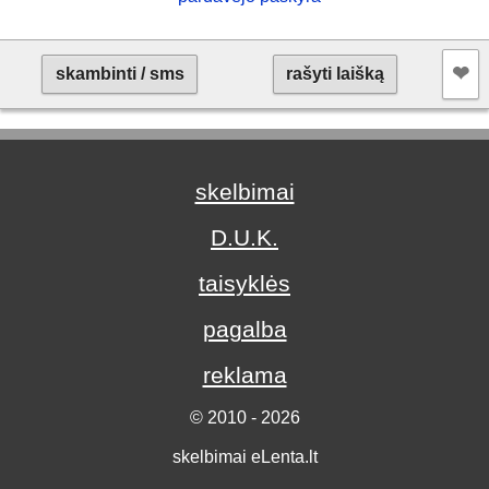
❤︎
skambinti / sms
rašyti laišką
skelbimai
D.U.K.
taisyklės
pagalba
reklama
© 2010 - 2026
skelbimai eLenta.lt