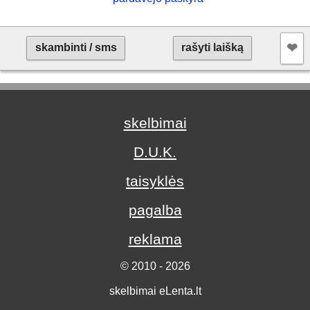
❤︎
skambinti / sms
rašyti laišką
skelbimai
D.U.K.
taisyklės
pagalba
reklama
© 2010 - 2026
skelbimai eLenta.lt