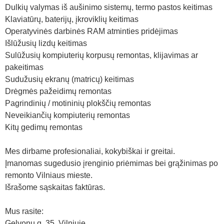
Dulkių valymas iš aušinimo sistemų, termo pastos keitimas
Klaviatūrų, baterijų, įkroviklių keitimas
Operatyvinės darbinės RAM atminties pridėjimas
Išlūžusių lizdų keitimas
Sulūžusių kompiuterių korpusų remontas, klijavimas ar
pakeitimas
Sudužusių ekranų (matricų) keitimas
Drėgmės pažeidimų remontas
Pagrindinių / motininių plokščių remontas
Neveikiančių kompiuterių remontas
Kitų gedimų remontas
Mes dirbame profesionaliai, kokybiškai ir greitai.
Įmanomas sugedusio įrenginio priėmimas bei grąžinimas po
remonto Vilniaus mieste.
Išrašome sąskaitas faktūras.
Mus rasite:
Gelvonų g. 35, Vilniuje