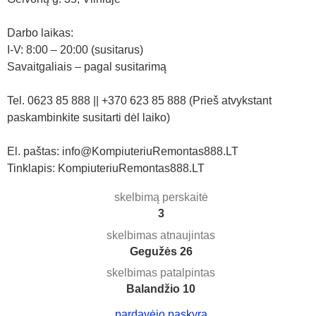
Darbo laikas:
I-V: 8:00 – 20:00 (susitarus)
Savaitgaliais – pagal susitarimą
Tel. 0623 85 888 || +370 623 85 888 (Prieš atvykstant
paskambinkite susitarti dėl laiko)
El. paštas: info@KompiuteriuRemontas888.LT
Tinklapis: KompiuteriuRemontas888.LT
skelbimą perskaitė
3
skelbimas atnaujintas
Gegužės 26
skelbimas patalpintas
Balandžio 10
pardavėjo paskyra