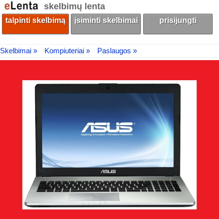
skelbimų lenta
talpinti skelbimą
įsiminti skelbimai
prisijungti
Skelbimai »
Kompiuteriai »
Paslaugos »