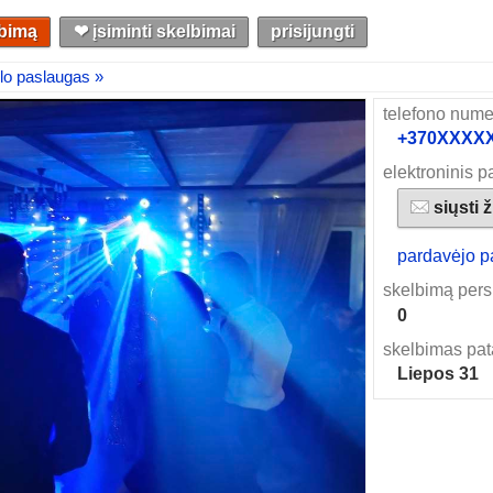
lbimą
❤︎ įsiminti skelbimai
prisijungti
lo paslaugas »
telefono nume
+370XXXXXX
elektroninis p
siųsti 
pardavėjo p
skelbimą pers
0
skelbimas pat
Liepos 31