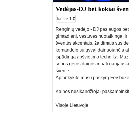
Vedėjas-DJ bet kokiai šven
kaina:
1 €
Renginių vedėjo - DJ paslaugos bet k
gimtadienį, vestuves nuotaikingai ir 
šventės akcentais, žaidimais susider
komandoje su gyvai dainuojančia atl
įspūdinga apšvietimo technika. Muzik
senos geros dainos ir pati naujausi
šventę.
Aplankykite mūsų paskyrą Feisbuk
Kainos nesikandžioja- paskambinkite
Visoje Lietuvoje!