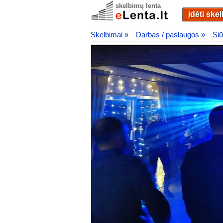
skelbimų lenta
įdėti ske
Skelbimai »
Darbas / paslaugos »
Siū