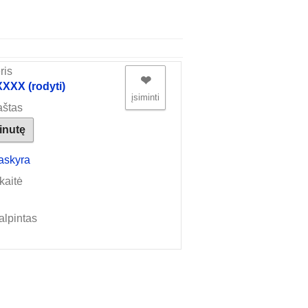
ris
❤︎
XX (rodyti)
įsiminti
aštas
žinutę
askyra
kaitė
alpintas