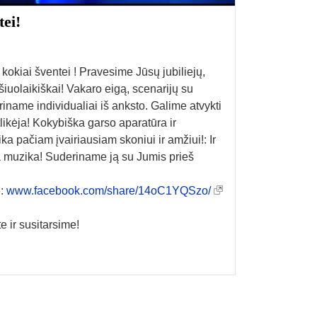
tei!
okiai šventei ! Pravesime Jūsų jubiliejų,
šiuolaikiškai! Vakaro eigą, scenarijų su
iname individualiai iš anksto. Galime atvykti
ikėja! Kokybiška garso aparatūra ir
a pačiam įvairiausiam skoniui ir amžiui!: Ir
a muzika! Suderiname ją su Jumis prieš
e:
www.facebook.com/share/14oC1YQSzo/
 ir susitarsime!