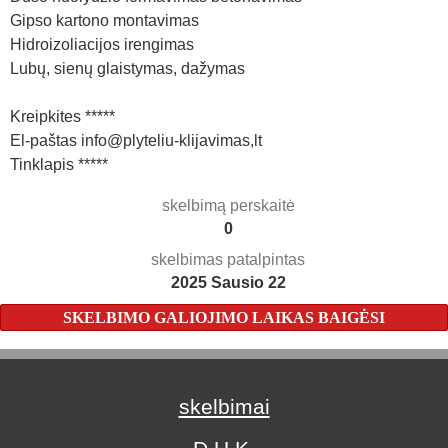
Gipso kartono montavimas
Hidroizoliacijos irengimas
Lubų, sienų glaistymas, dažymas
Kreipkites *****
El-paštas info@plyteliu-klijavimas,lt
Tinklapis *****
skelbimą perskaitė
0
skelbimas patalpintas
2025 Sausio 22
SKELBIMO GALIOJIMO LAIKAS BAIGĖSI
skelbimai