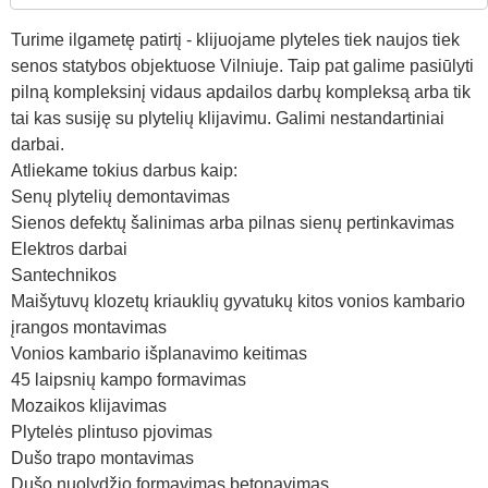
Turime ilgametę patirtį - klijuojame plyteles tiek naujos tiek
senos statybos objektuose Vilniuje. Taip pat galime pasiūlyti
pilną kompleksinį vidaus apdailos darbų kompleksą arba tik
tai kas susiję su plytelių klijavimu. Galimi nestandartiniai
darbai.
Atliekame tokius darbus kaip:
Senų plytelių demontavimas
Sienos defektų šalinimas arba pilnas sienų pertinkavimas
Elektros darbai
Santechnikos
Maišytuvų klozetų kriauklių gyvatukų kitos vonios kambario
įrangos montavimas
Vonios kambario išplanavimo keitimas
45 laipsnių kampo formavimas
Mozaikos klijavimas
Plytelės plintuso pjovimas
Dušo trapo montavimas
Dušo nuolydžio formavimas betonavimas