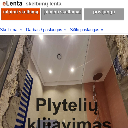
skelbimų lenta
talpinti skelbimą
įsiminti skelbimai
prisijungti
Skelbimai »
Darbas / paslaugos »
Siūlo paslaugas »