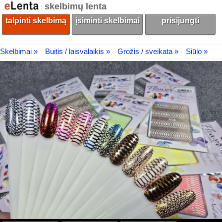
skelbimų lenta
talpinti skelbimą
įsiminti skelbimai
prisijungti
Skelbimai »
Buitis / laisvalaikis »
Grožis / sveikata »
Siūlo »