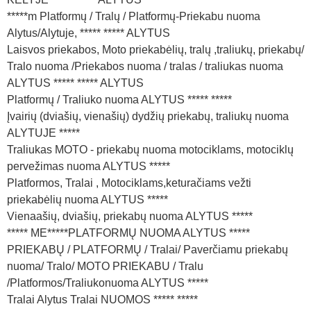
*****m Platformų / Tralų / Platformų-Priekabu nuoma
Alytus/Alytuje, ***** ***** ALYTUS
Laisvos priekabos, Moto priekabėlių, tralų ,traliukų, priekabų/
Tralo nuoma /Priekabos nuoma / tralas / traliukas nuoma
ALYTUS ***** ***** ALYTUS
Platformų / Traliuko nuoma ALYTUS ***** *****
Įvairių (dviašių, vienašių) dydžių priekabų, traliukų nuoma
ALYTUJE *****
Traliukas MOTO - priekabų nuoma motociklams, motociklų
pervežimas nuoma ALYTUS *****
Platformos, Tralai , Motociklams,keturačiams vežti
priekabėlių nuoma ALYTUS *****
Vienaašių, dviašių, priekabų nuoma ALYTUS *****
***** ME*****PLATFORMŲ NUOMA ALYTUS *****
PRIEKABŲ / PLATFORMŲ / Tralai/ Paverčiamu priekabų
nuoma/ Tralo/ MOTO PRIEKABU / Tralu
/Platformos/Traliukonuoma ALYTUS *****
Tralai Alytus Tralai NUOMOS ***** *****