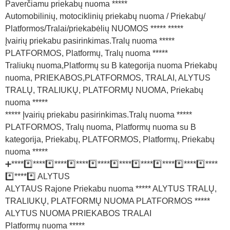
Paverčiamu priekabų nuoma *****
Automobilinių, motociklinių priekabų nuoma / Priekabų/
Platformos/Tralai/priekabėlių NUOMOS ***** *****
Įvairių priekabu pasirinkimas.Tralų nuoma *****
PLATFORMOS, Platformų, Tralų nuoma *****
Traliukų nuoma,Platformų su B kategorija nuoma Priekabų
nuoma, PRIEKABOS,PLATFORMOS, TRALAI, ALYTUS
TRALŲ, TRALIUKŲ, PLATFORMŲ NUOMA, Priekabų
nuoma *****
***** Įvairių priekabu pasirinkimas.Tralų nuoma *****
PLATFORMOS, Tralų nuoma, Platformų nuoma su B
kategorija, Priekabų, PLATFORMOS, Platformų, Priekabų
nuoma *****
➕*****️⃣*****️⃣*****️⃣*****️⃣*****️⃣*****️⃣*****️⃣*****️⃣*****️⃣****
*️⃣*****️⃣ ALYTUS
ALYTAUS Rajone Priekabu nuoma ***** ALYTUS TRALŲ,
TRALIUKŲ, PLATFORMŲ NUOMA PLATFORMOS *****
ALYTUS NUOMA PRIEKABOS TRALAI
Platformų nuoma *****