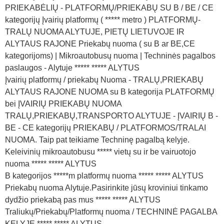
PRIEKABĖLIŲ - PLATFORMŲ/PRIEKABŲ SU B / BE / CE
kategorijų Įvairių platformų ( ***** metro ) PLATFORMŲ-
TRALŲ NUOMA ALYTUJE, PIETŲ LIETUVOJE IR
ALYTAUS RAJONE Priekabų nuoma ( su B ar BE,CE
kategorijoms) | Mikroautobusų nuoma | Techninės pagalbos
paslaugos - Alytuje ***** ***** ALYTUS
Įvairių platformų / priekabų Nuoma - TRALŲ,PRIEKABŲ
ALYTAUS RAJONE NUOMA su B kategorija PLATFORMŲ
bei ĮVAIRIŲ PRIEKABŲ NUOMA
TRALŲ,PRIEKABŲ,TRANSPORTO ALYTUJE - ĮVAIRIŲ B -
BE - CE kategorijų PRIEKABŲ / PLATFORMOS/TRALAI
NUOMA. Taip pat teikiame Techninę pagalbą kelyje.
Keleivinių mikroautobusu ***** vietų su ir be vairuotojo
nuoma ***** ***** ALYTUS
B kategorijos *****m platformų nuoma ***** ***** ALYTUS
Priekabų nuoma Alytuje.Pasirinkite jūsų kroviniui tinkamo
dydžio priekabą pas mus ***** ***** ALYTUS
Traliukų/Priekabų/Platformų nuoma / TECHNINĖ PAGALBA
KELYJE ***** ***** ALYTUS