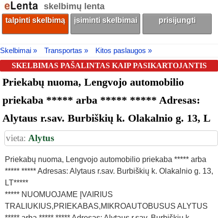
skelbimų lenta
talpinti skelbimą
įsiminti skelbimai
prisijungti
Skelbimai »
Transportas »
Kitos paslaugos »
SKELBIMAS PAŠALINTAS KAIP PASIKARTOJANTIS
Priekabų nuoma, Lengvojo automobilio
priekaba ***** arba ***** ***** Adresas:
Alytaus r.sav. Burbiškių k. Olakalnio g. 13, L
vieta:
Alytus
Priekabų nuoma, Lengvojo automobilio priekaba ***** arba
***** ***** Adresas: Alytaus r.sav. Burbiškių k. Olakalnio g. 13,
LT*****
***** NUOMUOJAME ĮVAIRIUS
TRALIUKIUS,PRIEKABAS,MIKROAUTOBUSUS ALYTUS
***** arba ***** ***** Adresas: Alytaus r.sav. Burbiškių k.