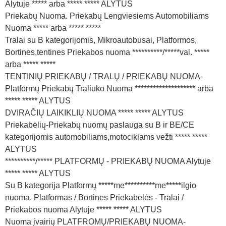
Alytuje ***** arba ***** ***** ALYTUS
Priekabų Nuoma. Priekabų Lengviesiems Automobiliams
Nuoma ***** arba ***** *****
Tralai su B kategorijomis, Mikroautobusai, Platformos,
Bortines,tentines Priekabos nuoma **********/*****val. *****
arba ***** *****
TENTINIŲ PRIEKABŲ / TRALŲ / PRIEKABŲ NUOMA-
Platformų Priekabų Traliuko Nuoma ******************** arba
***** ***** ALYTUS
DVIRAČIŲ LAIKIKLIŲ NUOMA ***** ***** ALYTUS
Priekabėlių-Priekabų nuomų paslauga su B ir BE/CE
kategorijomis automobiliams,motociklams vežti ***** *****
ALYTUS
**********/***** PLATFORMŲ - PRIEKABŲ NUOMA Alytuje
***** ***** ALYTUS
Su B kategorija Platformų *****me**********me*****ilgio
nuoma. Platformas / Bortines Priekabėlės - Tralai /
Priekabos nuoma Alytuje ***** ***** ALYTUS
Nuoma įvairių PLATFROMŲ/PRIEKABŲ NUOMA-