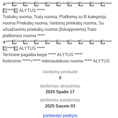
➕*****️⃣*****️⃣*****️⃣*****️⃣*****️⃣*****️⃣*****️⃣*****️⃣*****️⃣****
*️⃣*****️⃣ ALYTUS *****
Traliukų nuoma, Tralų nuoma, Platformų su B kategorija
nuoma Priekabų nuoma, Vartomų priekabų nuoma, Su
užvažiavimu priekabų nuoma (žoliapjovėms),Tralo
platformos nuoma *****
➕*****️⃣*****️⃣*****️⃣*****️⃣*****️⃣*****️⃣*****️⃣*****️⃣*****️⃣****
*️⃣*****️⃣ ALYTUS *****
Techninė pagalba keyje ***** ALYTUS *****
Keleivinio *****+***** mikroautobuso nuoma ***** ALYTUS
skelbimą perskaitė
0
skelbimas atnaujintas
2025 Spalio 17
skelbimas patalpintas
2025 Sausio 03
pardavėjo paskyra