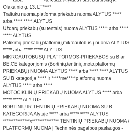
Olakalnio g. 13, LT*****
Traliuku nuoma,platforma,priekabu nuoma ALYTUS *****
arba ***** ***** ALYTUS
Uždarų priekabų (su tentais) nuoma ALYTUS ***** arba *****
***** ALYTUS
Patikimų priekabų,platformų,mikroautobusų nuoma ALYTUS
***** arba ***** ***** ALYTUS
MIKROAUTOBUSŲ,PLATFORMOS-PRIEKABOS su B ar
BE,CE kategorijomis (Bortinių,tentinių,moto,platformų
PRIEKABŲ) NUOMA ALYTUS ***** arba ***** ***** ALYTUS
SU B kategorija ***** ir *****me*****platformų nuoma
ALYTUS ***** arba *****
MOTOCIKLINIŲ PRIEKABŲ NUOMA ALYTUS ***** arba
***** ***** ALYTUS
BORTINIŲ IR TENTINIŲ PRIEKABŲ NUOMA SU B
KATEGORIJA Alytuje ***** arba ***** ***** ALYTUS
***************x*************** TENTINIŲ PRIEKABŲ NUOMA /
PLATFORMŲ NUOMA | Techninės pagalbos paslaugos -