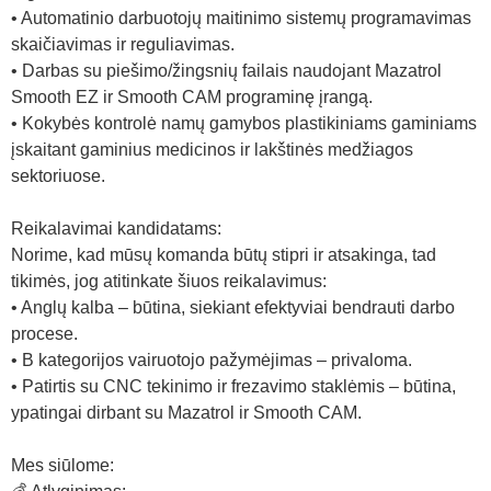
• Automatinio darbuotojų maitinimo sistemų programavimas
skaičiavimas ir reguliavimas.
• Darbas su piešimo/žingsnių failais naudojant Mazatrol
Smooth EZ ir Smooth CAM programinę įrangą.
• Kokybės kontrolė namų gamybos plastikiniams gaminiams
įskaitant gaminius medicinos ir lakštinės medžiagos
sektoriuose.
Reikalavimai kandidatams:
Norime, kad mūsų komanda būtų stipri ir atsakinga, tad
tikimės, jog atitinkate šiuos reikalavimus:
• Anglų kalba – būtina, siekiant efektyviai bendrauti darbo
procese.
• B kategorijos vairuotojo pažymėjimas – privaloma.
• Patirtis su CNC tekinimo ir frezavimo staklėmis – būtina,
ypatingai dirbant su Mazatrol ir Smooth CAM.
Mes siūlome: