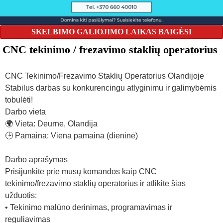
SKELBIMO GALIOJIMO LAIKAS BAIGĖSI
CNC tekinimo / frezavimo staklių operatorius
CNC Tekinimo/Frezavimo Staklių Operatorius Olandijoje
Stabilus darbas su konkurencingu atlyginimu ir galimybėmis
tobulėti!
Darbo vieta
🌍 Vieta: Deurne, Olandija
🕒 Pamaina: Viena pamaina (dieninė)
Darbo aprašymas
Prisijunkite prie mūsų komandos kaip CNC
tekinimo/frezavimo staklių operatorius ir atlikite šias
užduotis:
• Tekinimo malūno derinimas, programavimas ir
reguliavimas