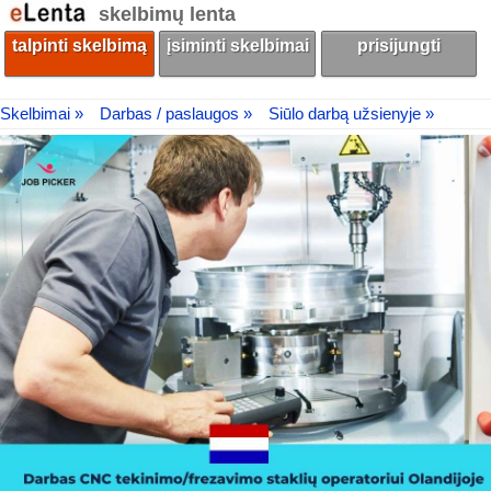
skelbimų lenta
talpinti skelbimą
įsiminti skelbimai
prisijungti
Skelbimai »
Darbas / paslaugos »
Siūlo darbą užsienyje »