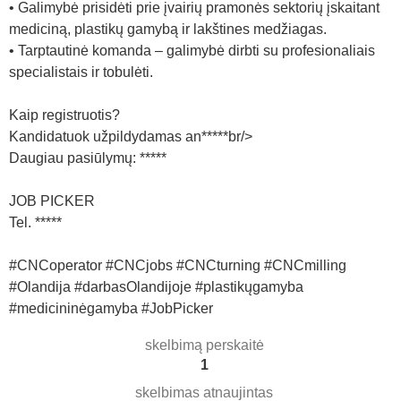
• Galimybė prisidėti prie įvairių pramonės sektorių įskaitant
mediciną, plastikų gamybą ir lakštines medžiagas.
• Tarptautinė komanda – galimybė dirbti su profesionaliais
specialistais ir tobulėti.
Kaip registruotis?
Kandidatuok užpildydamas an*****br/>
Daugiau pasiūlymų: *****
JOB PICKER
Tel. *****
#CNCoperator #CNCjobs #CNCturning #CNCmilling
#Olandija #darbasOlandijoje #plastikųgamyba
#medicininėgamyba #JobPicker
skelbimą perskaitė
1
skelbimas atnaujintas