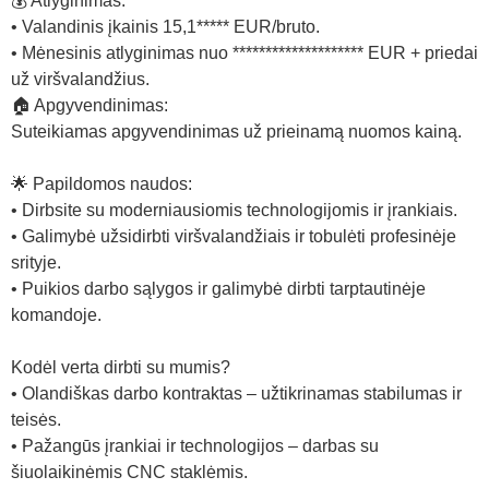
💰 Atlyginimas:
• Valandinis įkainis 15,1***** EUR/bruto.
• Mėnesinis atlyginimas nuo ******************** EUR + priedai
už viršvalandžius.
🏠 Apgyvendinimas:
Suteikiamas apgyvendinimas už prieinamą nuomos kainą.
🌟 Papildomos naudos:
• Dirbsite su moderniausiomis technologijomis ir įrankiais.
• Galimybė užsidirbti viršvalandžiais ir tobulėti profesinėje
srityje.
• Puikios darbo sąlygos ir galimybė dirbti tarptautinėje
komandoje.
Kodėl verta dirbti su mumis?
• Olandiškas darbo kontraktas – užtikrinamas stabilumas ir
teisės.
• Pažangūs įrankiai ir technologijos – darbas su
šiuolaikinėmis CNC staklėmis.