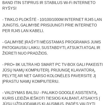
BAND ITIN STIPRUS IR STABILUS Wi-Fi INTERNETO
RYŠYS!
- TINKLO PLOKŠTĖ - 10/100/1000M INTERNET RJ45 LAN
JUNGTIS, GALIMYBĖ PRISIJUNGTI PRIE INTERNETO
PER RJ45 LAN KABELI.
- GALIMYBĖ ĮRAŠYTI MĖGSTAMAS PROGRAMAS JUMS
PATOGIAUSIU LAIKU, SUSTABDYTI, ATSUKTI ATGAL IR
ŽIŪRETI NUO PRADŽIOS.
- PRO+ 8K ULTRA HD SMART PC TV-BOX GALI PAKEISTI
JŪSŲ NAMŲ KOMPIUTERĮ. PRIJUNGĘ KLAVIATŪRĄ,
PELYTĘ AR NET GARSO KOLONĖLES PAVERSITE JĮ
ĮPRASTU NAMŲ KOMPIUTERIU.
- VALDYMAS BALSU - PALAIKO GOOGLE ASISTENTĄ,
KURIS LEIDŽIA IEŠKOTI TIESIOG KALBANT, ATSAKYS Į
JŪSŲ UŽDUODAMUS KLAUSIMUS, PADĖS VALDYTI