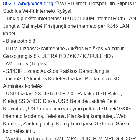
802.11a/b/g/n/ac/6g/7g
Wi-Fi Direct, Hotspot, Itin Stiprus Ir
Stabilus Wi-Fi Interneto Ryšys!
- Tinklo plokštė internetas: 10/100/1000M Internet RJ45 LAN
Jungtis, Galimybė Prisijungti prie interneto per RJ45 LAN
kabeli.
- Bluetooth 5.3,
- HDMI Lizdas: Skaitmeninė Aukštos Raiškos Vaizdo ir
Garso jungtis 8K ULTRA HD / 6K / 4K / FULL HD /
- AV Lizdas (Tulpės),
- S/PDIF Lizdas: Aukštos Raiškos Garso Jungtis,
- microSD Atminties Kortelės Lizdas: Plaiko microSD
Atminties kortelės,
- USB Lizdas: 2X USB 3.0 + 2.0 - Palaiko USB Rakta,
Kietąjį SSD/HDD Diską, USB Belaidė/Laidinė Pelė,
Klaviatūra, USB nuotolinio valdymo pulta, USB 5G/4G/3G
Interneto Modemą, Telefona, Planšetinį kompiuterį, Web
Kamera, Žaidimų pultą, Namų kino garso Sistema, Garso
kolonėlės ir t.t.
- Vaizdo failų formatai - AV1, MP4, UHD, FLV, MPEG-4, 3GP,