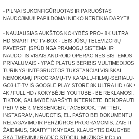
- PILNAI SUKONFIGŪRUOTAS IR PARUOŠTAS
NAUDOJIMUI! PAPILDOMAI NIEKO NEREIKIA DARYTI!
- NAUJAUSIAS AUKŠTOS KOKYBĖS PRO+ 8K ULTRA
HD SMART PC TV-BOX - LEIS JŪSŲ TELEVIZORIŲ
PAVERSTI ĮSPŪDINGA PRAMOGŲ SISTEMA! IR
NAUDOTIS VISAIS ANDROID OPERACINĖS SISTEMOS
PRIVALUMAIS - YPAČ PLATUS BERIBIS MULTIMEDIJOS
TURINYS! INTEGRUOTOS TŪKSTANČIAI VISIŠKAI
NEMOKAMŲ PROGRAMŲ-TV KANALŲ-FILMŲ-SERIALŲ-
GO3-LT-TV IŠ GOOGLE PLAY STORE 8K ULTRA HD / 6K /
4K / FULL HD / KOKYBĖJE! YOUTUBE - BE REKLAMOS!,
TIKTOK, GALIMYBĖ NARŠYTI INTERNETE, BENDRAUTI
PER VIBER, MESSENGER, FACEBOOK, TWITTER,
INSTAGRAM, NAUDOTIS, EL. PAŠTO BEI DOKUMENTŲ
REDAGAVIMO IR PERŽIŪROS PROGRAMOMIS, ŽAISTI
ŽAIDIMUS, SKAITYTI KNYGAS, KLAUSYTIS DAUGYBE
SKAITMENINIŲ RADIJO STOČIŲ, MUZIKOS Ir Daug