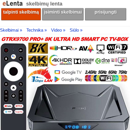
skelbimų lenta
talpinti skelbimą
įsiminti skelbimai
prisijungti
Skelbimai »
Technika »
Video »
Siūlo »