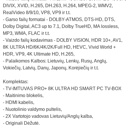
DIVIX, XVID, H.265, DH.263, H.264, MPEG-2, WMV2,
RealVideo 8/9/10, VP8, VP9 ir t.t.
- Garso failų formatai - DOLBY-ATMOS, DTS-HD, DTS,
Dolby Digital, AC3 up to 7.1, Dolby TrueHD, MA lossless,
MP3, WMA, FLAC ir t.t.
- Vaizdo failų kodavimas - DOLBY VISION, HDR 10+, AV1,
8K ULTRA HD/6K/4K/2K/Full HD, HEVC, Vivid World +
HDR, VP9, 4K Ultimate HD, H.265,
- Palaikomos Kalbos: Lietuvių, Lenkų, Rusų, Anglų,
Vokiečių, Latvių, Danų, Japonų, Korėjiečių ir t.t.
Komplektas:
- TV-IMTUVAS PRO+ 8K ULTRA HD SMART PC TV-BOX
- Maitinimo blokelis,
- HDMI kabelis,
- Nuotolinio valdymo pultelis,
- 2X Vartotojo vadovas Lietuvių/Anglų kalba,
- Originali Dėžutė.