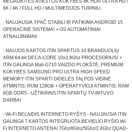
MĖGAUKITĖS AUKŠTOS KOKYBĖS 8K HDR ULTRA HD /
6K / 4K / FULL HD / MULTIMEDIJOS TURINIU.
- NAUJAUSIA YPAČ STABILI IR PATIKIMA ANDROID 15
OPERACINĖ SISTEMA! + OS AUTOMATINIAI
ATNAUJINIMAI!
- NAUJOS KARTOS ITIN SPARTUS 10 BRANDUOLIŲ
ARM 64-bit DECA-CORE 10x3.9Ghz PROCESORIUS! +
ITIN GALINGA Mali-G710 VAIZDO PLOKŠTĖ, PREMIUM
KOKYBĖS SAMSUNG PRO ULTRA HIGH SPEED
MEMORY ITIN SPARTI DIDELĖS TALPOS VIDINĖ
ATMINTIS: ROM 128GB + OPERATYVIOJI ATMINTIS: RAM
6GB DDR5 - UŽTIKRINS ITIN SPARTŲ TV-IMTUVO
DARBA!
- Wi-Fi BELAIDIS INTERNETO RYŠYS - NAUJAUSIA ITIN
GALINGA 7 KARTOS INTEGRUOTA BEVIELIO RYŠIO Wi-
Fi INTERNETO ANTENA! 7Ghz/6Ghz/5Ghz/2.4Ghz QUAD-