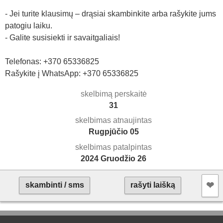
- Jei turite klausimų – drąsiai skambinkite arba rašykite jums
patogiu laiku.
- Galite susisiekti ir savaitgaliais!
Telefonas: +370 65336825
Rašykite į WhatsApp: +370 65336825
skelbimą perskaitė
31
skelbimas atnaujintas
Rugpjūčio 05
skelbimas patalpintas
2024 Gruodžio 26
❤︎
skambinti / sms
rašyti laišką