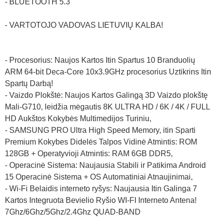
- BLUETOOTH 5.3
- VARTOTOJO VADOVAS LIETUVIŲ KALBA!
- Procesorius: Naujos Kartos Itin Spartus 10 Branduolių
ARM 64-bit Deca-Core 10x3.9GHz procesorius Uztikrins Itin
Spartų Darbą!
- Vaizdo Plokštė: Naujos Kartos Galingą 3D Vaizdo plokštę
Mali-G710, leidžia mėgautis 8K ULTRA HD / 6K / 4K / FULL
HD Aukštos Kokybės Multimedijos Turiniu,
- SAMSUNG PRO Ultra High Speed Memory, itin Sparti
Premium Kokybes Didelės Talpos Vidinė Atmintis: ROM
128GB + Operatyvioji Atmintis: RAM 6GB DDR5,
- Operacinė Sistema: Naujausia Stabili ir Patikima Android
15 Operacinė Sistema + OS Automatiniai Atnaujinimai,
- Wi-Fi Belaidis interneto ryšys: Naujausia Itin Galinga 7
Kartos Integruota Bevielio Ryšio WI-FI Interneto Antena!
7Ghz/6Ghz/5Ghz/2.4Ghz QUAD-BAND