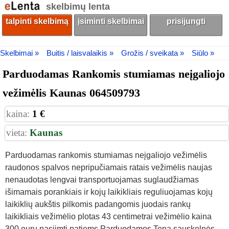
skelbimų lenta
talpinti skelbimą
įsiminti skelbimai
prisijungti
Skelbimai »
Buitis / laisvalaikis »
Grožis / sveikata »
Siūlo »
Parduodamas Rankomis stumiamas neįgaliojo
vežimėlis Kaunas 064509793
kaina:
1 €
vieta:
Kaunas
Parduodamas rankomis stumiamas neįgaliojo vežimėlis
raudonos spalvos nepripučiamais ratais vežimėlis naujas
nenaudotas lengvai transportuojamas suglaudžiamas
išimamais porankiais ir kojų laikikliais reguliuojamas kojų
laikiklių aukštis pilkomis padangomis juodais rankų
laikikliais vežimėlio plotas 43 centimetrai vežimėlio kaina
300 eurų pasiimti patiems Parduodamos Tena sauskelnės