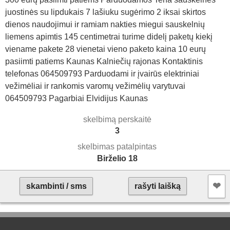
juostinės su lipdukais 7 lašiuku sugėrimo 2 iksai skirtos
dienos naudojimui ir ramiam nakties miegui sauskelnių
liemens apimtis 145 centimetrai turime didelį paketų kiekį
viename pakete 28 vienetai vieno paketo kaina 10 eurų
pasiimti patiems Kaunas Kalniečių rajonas Kontaktinis
telefonas 064509793 Parduodami ir įvairūs elektriniai
vežimėliai ir rankomis varomų vežimėlių varytuvai
064509793 Pagarbiai Elvidijus Kaunas
skelbimą perskaitė
3
skelbimas patalpintas
Birželio 18
❤︎
skambinti / sms
rašyti laišką