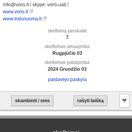
info@voris.lt / skype: voris.uab !
www.voris.lt
www.tralunuoma.lt
skelbimą perskaitė
7
skelbimas atnaujintas
Rugpjūčio 03
skelbimas patalpintas
2024 Gruodžio 03
pardavėjo paskyra
❤︎
skambinti / sms
rašyti laišką