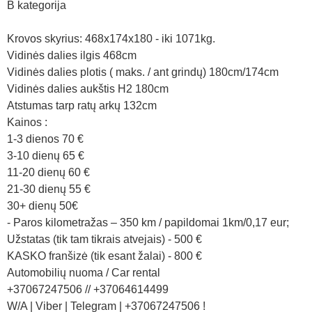
B kategorija
Krovos skyrius: 468x174x180 - iki 1071kg.
Vidinės dalies ilgis 468cm
Vidinės dalies plotis ( maks. / ant grindų) 180cm/174cm
Vidinės dalies aukštis H2 180cm
Atstumas tarp ratų arkų 132cm
Kainos :
1-3 dienos 70 €
3-10 dienų 65 €
11-20 dienų 60 €
21-30 dienų 55 €
30+ dienų 50€
- Paros kilometražas – 350 km / papildomai 1km/0,17 eur;
Užstatas (tik tam tikrais atvejais) - 500 €
KASKO franšizė (tik esant žalai) - 800 €
Automobilių nuoma / Car rental
+37067247506 // +37064614499
W/A | Viber | Telegram | +37067247506 !