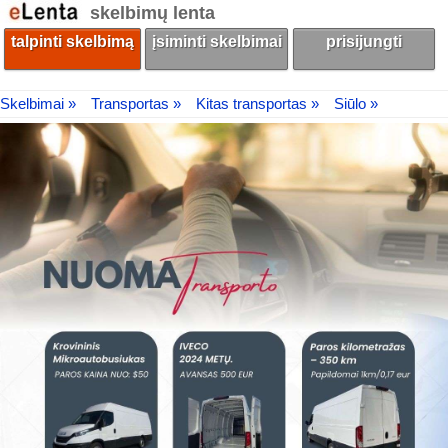
skelbimų lenta
talpinti skelbimą
įsiminti skelbimai
prisijungti
Skelbimai »
Transportas »
Kitas transportas »
Siūlo »