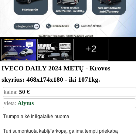
+2
IVECO DAILY 2024 METŲ - Krovos
skyrius: 468x174x180 - iki 1071kg.
kaina:
50 €
vieta:
Alytus
Trumpalaikė ir ilgalaikė nuoma
Turi sumontuota kablį/farkopą, galima tempti priekabą