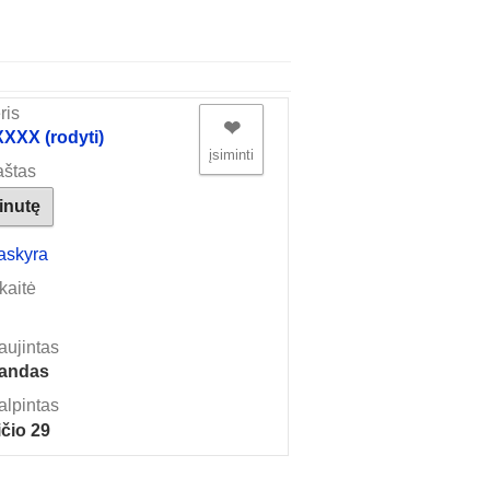
ris
❤︎
XX (rodyti)
įsiminti
aštas
žinutę
askyra
kaitė
aujintas
landas
alpintas
čio 29