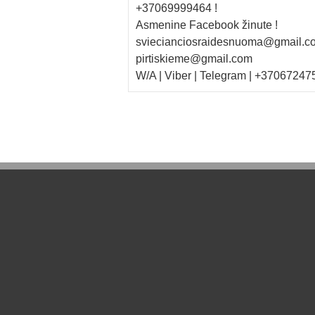
+37069999464 !
Asmenine Facebook žinute !
sviecianciosraidesnuoma@gmail.c
pirtiskieme@gmail.com
W/A | Viber | Telegram | +37067247