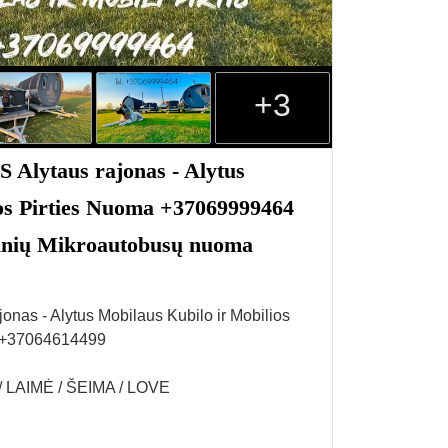
+3
lytaus rajonas - Alytus
os Pirties Nuoma +37069999464
inių Mikroautobusų nuoma
nas - Alytus Mobilaus Kubilo ir Mobilios
 +37064614499
 / LAIMĖ / ŠEIMA / LOVE