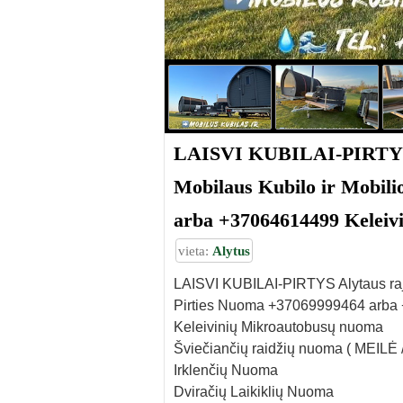
LAISVI KUBILAI-PIRTYS A
Mobilaus Kubilo ir Mobili
arba +37064614499 Keleiv
vieta:
Alytus
LAISVI KUBILAI-PIRTYS Alytaus rajo
Pirties Nuoma +37069999464 arba
Keleivinių Mikroautobusų nuoma
Šviečiančių raidžių nuoma ( MEILĖ
Irklenčių Nuoma
Dviračių Laikiklių Nuoma