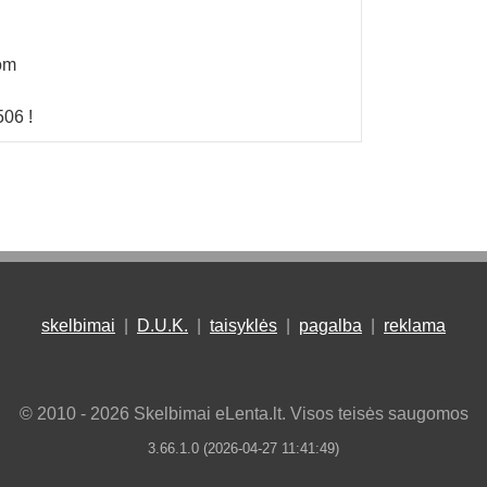
om
506 !
skelbimai
|
D.U.K.
|
taisyklės
|
pagalba
|
reklama
© 2010 - 2026 Skelbimai eLenta.lt. Visos teisės saugomos
3.66.1.0 (2026-04-27 11:41:49)