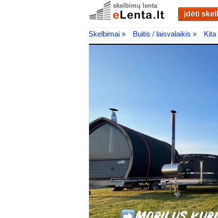
skelbimų lenta
įdėti ske
Skelbimai »
Buitis / laisvalaikis »
Kita