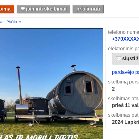
lbimą
❤︎ įsiminti skelbimai
prisijungti
 »
Siūlo »
telefono nume
+370XXXXXX
elektroninis p
siųsti 
pardavėjo p
skelbimą pers
2
skelbimas atn
prieš 11 va
skelbimas pat
2024 Lapkri