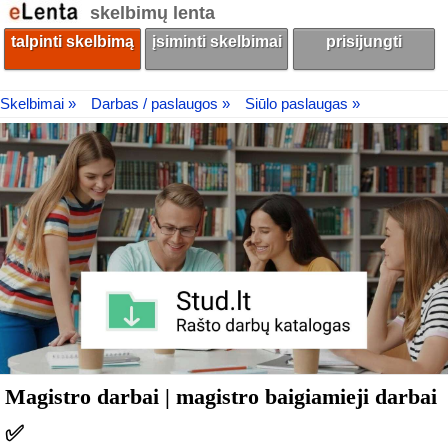
skelbimų lenta
talpinti skelbimą
įsiminti skelbimai
prisijungti
Skelbimai »
Darbas / paslaugos »
Siūlo paslaugas »
Magistro darbai | magistro baigiamieji darbai
✅