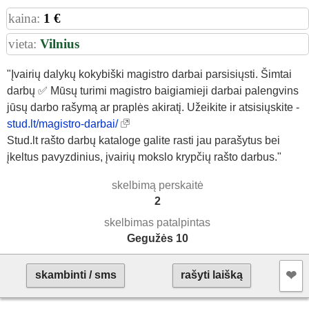
kaina:
1 €
vieta:
Vilnius
"Įvairių dalykų kokybiški magistro darbai parsisiųsti. Šimtai
darbų ✅ Mūsų turimi magistro baigiamieji darbai palengvins
jūsų darbo rašymą ar praplės akiratį. Užeikite ir atsisiųskite -
stud.lt/magistro-darbai/
Stud.lt rašto darbų kataloge galite rasti jau parašytus bei
įkeltus pavyzdinius, įvairių mokslo krypčių rašto darbus."
skelbimą perskaitė
2
skelbimas patalpintas
Gegužės 10
❤︎
skambinti / sms
rašyti laišką