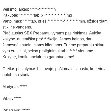
Veikimo laikas: *****-**********h
Pakuotė: **********tab. x ***************mg
Vartojimas: *****tab. prieš **********-**********min. užsigerdami
stiklinę vandens.
Plačiausias SEX Preparatu vyrams pasirinkimas. Aukšta
kokybė, autentiška pro*****kcija, žemos kainos, dar
žemesnės nuolatiniams klientams. Turime preparatu skirtu
vyru erekcijai, sekso prailginimui arba ***** viename.
Kokybę, konfidiancialuma garantuojame!
Greitas pristatymas Lietuvoje, paštomatais, paštu, kurjeriu ar
autobusu siunta.
Martynas *****
Viber: *****
Whatsapp: *****