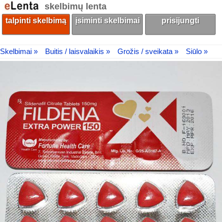
skelbimų lenta
talpinti skelbimą
įsiminti skelbimai
prisijungti
Skelbimai »
Buitis / laisvalaikis »
Grožis / sveikata »
Siūlo »