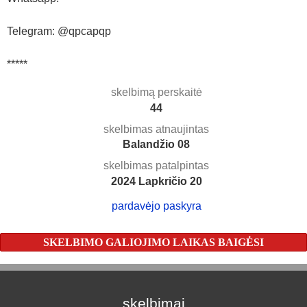
Telegram: @qpcapqp
*****
skelbimą perskaitė
44
skelbimas atnaujintas
Balandžio 08
skelbimas patalpintas
2024 Lapkričio 20
pardavėjo paskyra
SKELBIMO GALIOJIMO LAIKAS BAIGĖSI
skelbimai