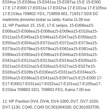
E034sa 15-E036sa 15-E041sa 15-E097sa 15-E 15-E000
17-E 17-E000 17-E031sa 17-E032sa 17-E101sa 17-E105sa
17-E153ea 709802-YD1, 719859-001, 719317-SD9 DC
maitinimo įkrovimo lizdas su laidu. Kaina 11.00 eur.
11. HP Pavilion 15, 15-E, 17-E serijos, 15-E006ea15-
E006sa15-E008ea15-E008sa15-E009ea15-E010sa15-
E011sa15-E045sa15-E046sa15-E047sa15-E050ea15-
E050sa15-E054sa15-E072ea15-E072sa15-E073ea15-
E073sa15-E078ea15-E078sa15-E081ea15-E081sa15-
E090ea15-E092ea15-E096sa15-E044sa15-E043sa15-
E042sa15-E012sa15-E013sa15-E014sa15-E020sa15-
E021sa15-E022sa15-E026sa15-E027sa15-E027tx15-
E028sa15-E028tx15-E030ea15-E031sa15-E034ea15-
E034sa15-E036sa15-E041sa15-E097sa15-E15-E000 17-
E17-E00017-E031sa17-E032sa17-E101sa17-E105sa17-
E153ea 709802-SD1, 709802-FD1. Kaina 7.00 eur.
12. HP Pavilion DV4, DV4t, DV4-1000, DV7, DV7-1020,
DV7-1130, CQ40, CQ45 DC301004S00, DC301003T00,