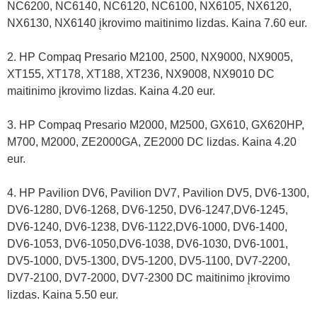
NC6200, NC6140, NC6120, NC6100, NX6105, NX6120,
NX6130, NX6140 įkrovimo maitinimo lizdas. Kaina 7.60 eur.
2. HP Compaq Presario M2100, 2500, NX9000, NX9005,
XT155, XT178, XT188, XT236, NX9008, NX9010 DC
maitinimo įkrovimo lizdas. Kaina 4.20 eur.
3. HP Compaq Presario M2000, M2500, GX610, GX620HP,
M700, M2000, ZE2000GA, ZE2000 DC lizdas. Kaina 4.20
eur.
4. HP Pavilion DV6, Pavilion DV7, Pavilion DV5, DV6-1300,
DV6-1280, DV6-1268, DV6-1250, DV6-1247,DV6-1245,
DV6-1240, DV6-1238, DV6-1122,DV6-1000, DV6-1400,
DV6-1053, DV6-1050,DV6-1038, DV6-1030, DV6-1001,
DV5-1000, DV5-1300, DV5-1200, DV5-1100, DV7-2200,
DV7-2100, DV7-2000, DV7-2300 DC maitinimo įkrovimo
lizdas. Kaina 5.50 eur.