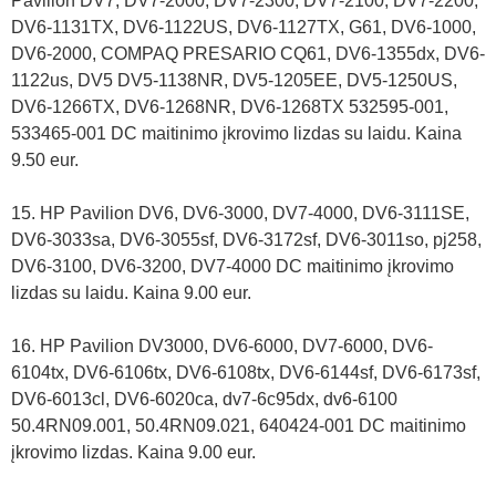
Pavilion DV7, DV7-2000, DV7-2300, DV7-2100, DV7-2200,
DV6-1131TX, DV6-1122US, DV6-1127TX, G61, DV6-1000,
DV6-2000, COMPAQ PRESARIO CQ61, DV6-1355dx, DV6-
1122us, DV5 DV5-1138NR, DV5-1205EE, DV5-1250US,
DV6-1266TX, DV6-1268NR, DV6-1268TX 532595-001,
533465-001 DC maitinimo įkrovimo lizdas su laidu. Kaina
9.50 eur.
15. HP Pavilion DV6, DV6-3000, DV7-4000, DV6-3111SE,
DV6-3033sa, DV6-3055sf, DV6-3172sf, DV6-3011so, pj258,
DV6-3100, DV6-3200, DV7-4000 DC maitinimo įkrovimo
lizdas su laidu. Kaina 9.00 eur.
16. HP Pavilion DV3000, DV6-6000, DV7-6000, DV6-
6104tx, DV6-6106tx, DV6-6108tx, DV6-6144sf, DV6-6173sf,
DV6-6013cl, DV6-6020ca, dv7-6c95dx, dv6-6100
50.4RN09.001, 50.4RN09.021, 640424-001 DC maitinimo
įkrovimo lizdas. Kaina 9.00 eur.