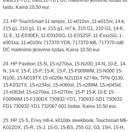
698231-YD1, 698231-YD1 DC maitinimo įkrovimo lizdas su
laidu. Kaina 10.50 eur.
23. HP TouchSmart 11 serijos, 11-e010sn ,11-e015nr, 14-k,
215 g1, 210 g1, 11-e, 215-g1, m7-k, 215 G1, 210 G1, 14-K,
11-E, 11-E030EF, 11-E010SG, 11-E032SF, 11-ExxxSG, 1-
e001sa, 11-e010nr 717370-YD6, 717370-fd6, 717370-sd6
DC maitinimo įkrovimo lizdas. Kaina 10.50 eur.
24. HP Pavilion 15-N, 15-n270sa, 15-N200, 14-N, 10-E, 14-
N, 14-V, 15-F, 15-P, 15-K, 15-F, 15-F009WM, 15-N000 15-
N100, 15-N018TX 15-n020tx N211DX n274tx, TPN-Q130,
15-K032TX, 15-n234sl, 15-n060sf, 15-n289M, 15-n045sf,
15-n063sf, 15-n270ea, 15-n270nr, 15-P 15-K 10-E 15-
F009WM 15-F100DX 730932-YD1, 730932-SD1 730932-
FD1 730932-YD1 732067-001 lizdas. Kaina 10.50 eur.
25. HP 15-S, Envy m6-k, k010dx sleekbook, Touchsnart M6-
K022DX, 15-R, 15-J, 15-G, 15-BS, 255 G2, G3, 15H, 15-H,