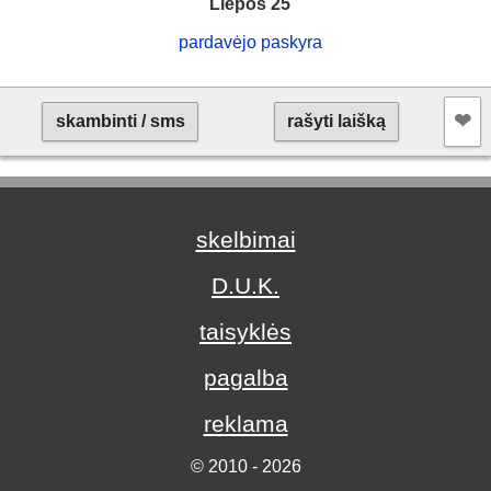
Liepos 25
pardavėjo paskyra
❤︎
skambinti / sms
rašyti laišką
skelbimai
D.U.K.
taisyklės
pagalba
reklama
© 2010 - 2026