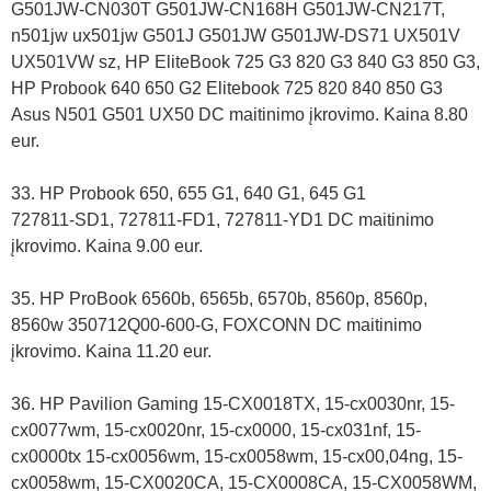
G501JW-CN030T G501JW-CN168H G501JW-CN217T,
n501jw ux501jw G501J G501JW G501JW-DS71 UX501V
UX501VW sz, HP EliteBook 725 G3 820 G3 840 G3 850 G3,
HP Probook 640 650 G2 Elitebook 725 820 840 850 G3
Asus N501 G501 UX50 DC maitinimo įkrovimo. Kaina 8.80
eur.
33. HP Probook 650, 655 G1, 640 G1, 645 G1
727811-SD1, 727811-FD1, 727811-YD1 DC maitinimo
įkrovimo. Kaina 9.00 eur.
35. HP ProBook 6560b, 6565b, 6570b, 8560p, 8560p,
8560w 350712Q00-600-G, FOXCONN DC maitinimo
įkrovimo. Kaina 11.20 eur.
36. HP Pavilion Gaming 15-CX0018TX, 15-cx0030nr, 15-
cx0077wm, 15-cx0020nr, 15-cx0000, 15-cx031nf, 15-
cx0000tx 15-cx0056wm, 15-cx0058wm, 15-cx00,04ng, 15-
cx0058wm, 15-CX0020CA, 15-CX0008CA, 15-CX0058WM,