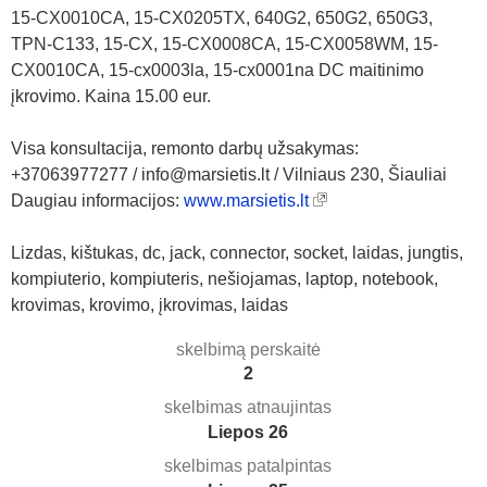
15-CX0010CA, 15-CX0205TX, 640G2, 650G2, 650G3,
TPN-C133, 15-CX, 15-CX0008CA, 15-CX0058WM, 15-
CX0010CA, 15-cx0003la, 15-cx0001na DC maitinimo
įkrovimo. Kaina 15.00 eur.
Visa konsultacija, remonto darbų užsakymas:
+37063977277 / info@marsietis.lt / Vilniaus 230, Šiauliai
Daugiau informacijos:
www.marsietis.lt
Lizdas, kištukas, dc, jack, connector, socket, laidas, jungtis,
kompiuterio, kompiuteris, nešiojamas, laptop, notebook,
krovimas, krovimo, įkrovimas, laidas
skelbimą perskaitė
2
skelbimas atnaujintas
Liepos 26
skelbimas patalpintas