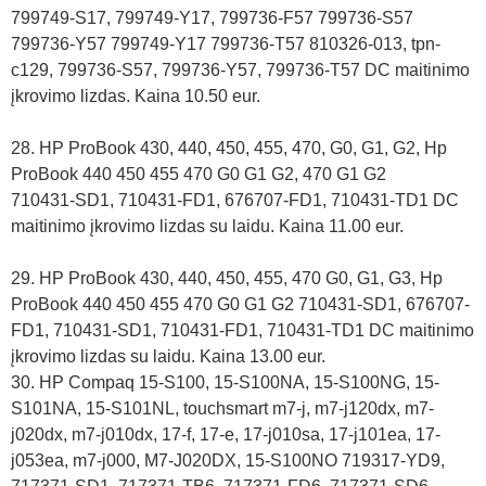
799749-S17, 799749-Y17, 799736-F57 799736-S57
799736-Y57 799749-Y17 799736-T57 810326-013, tpn-
c129, 799736-S57, 799736-Y57, 799736-T57 DC maitinimo
įkrovimo lizdas. Kaina 10.50 eur.
28. HP ProBook 430, 440, 450, 455, 470, G0, G1, G2, Hp
ProBook 440 450 455 470 G0 G1 G2, 470 G1 G2
710431-SD1, 710431-FD1, 676707-FD1, 710431-TD1 DC
maitinimo įkrovimo lizdas su laidu. Kaina 11.00 eur.
29. HP ProBook 430, 440, 450, 455, 470 G0, G1, G3, Hp
ProBook 440 450 455 470 G0 G1 G2 710431-SD1, 676707-
FD1, 710431-SD1, 710431-FD1, 710431-TD1 DC maitinimo
įkrovimo lizdas su laidu. Kaina 13.00 eur.
30. HP Compaq 15-S100, 15-S100NA, 15-S100NG, 15-
S101NA, 15-S101NL, touchsmart m7-j, m7-j120dx, m7-
j020dx, m7-j010dx, 17-f, 17-e, 17-j010sa, 17-j101ea, 17-
j053ea, m7-j000, M7-J020DX, 15-S100NO 719317-YD9,