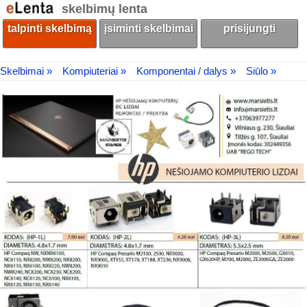
skelbimų lenta
talpinti skelbimą
įsiminti skelbimai
prisijungti
Skelbimai »
Kompiuteriai »
Komponentai / dalys »
Siūlo »