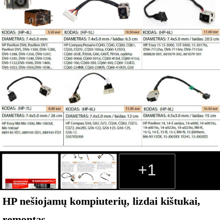
+1
HP nešiojamų kompiuterių, lizdai kištukai,
remontas