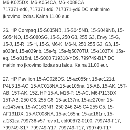
M6-K025DX, M6-K054CA, M6-K088CA
717371-sd6, 717371-td6, 717371-yd6 DC maitinimo
įkrovimo lizdas. Kaina 11.00 eur.
26. HP Compaq 15-S035NB, 15-S045NB, 15-S049NB, 15-
S054NO, 15-S080SG, 15-S, 250 G3, 255 G3, Envy 15-G,
15-J, 15-R, 15-H, 15-S, M6-K, M6-N, 250 255 G2, G3, 15-
s028nf, 15-s029nb, 15s-fq, 15s-fq5070TU, 15-s103TX, 15s-
eq, 15-s015nf, 15-S000 719318-YD9, 799749-B17 DC
maitinimo įkrovimo lizdas su laidu. Kaina 11.00 eur.
27. HP Pavilion 15-AC026DS, 15-ac055nr, 15-ac121d,
P4L3 15-AC, 15-AC018NA,15-ac105na, 15-AB, 15-AK, 15T-
AB, 15T-AK, 15Z, HP 15-A, M16-P, 15-AC, M6-P113DX,
15T-AB, 250 G6, 255 G6, 15-ac137nr, 15-ac270nr, 15-
ac143wm, 15-AC163NR, 250 246 245 G4 255 G5, 15-
AF131DX, 15-AC008NA, 15-ac165nr, 15-ac161nr, 15-
af131ca 799736-y57 rev x1, cbl00672-0100, 799749-F17,
799749-S17, 799749-Y17, 799749-T17, 799749-T17,