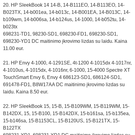
20. HP SleekBook 14 14-B, 14-B111EO, 14-B113EO, 14-
B023TX, 14-b001ea, 14-b013c, 14-B001EA, 14-B013C, 14-
b109wm, 14-b006sa, 14-b124us, 14-1000, 14-b052tu, 14-
b023tx
698231-TD1, 98230-SD1, 698230-FD1, 698230-SD1,
698230-YD1 DC maitinimo įkrovimo lizdas su laidu. Kaina
11.00 eur.
21. HP Envy 4-1000, 4-1291SE, 4t-1200 4-1015dx 4-1017nr,
4-1010us, 4-1015dx, 4-1016nr, 6-1000, 15-4000 Spectre XT
TouchSmart Envy 6, Envy 4 686123-SD1, 686124-SD1,
691478-FD1, B8W17AA DC maitinimo įkrovimo lizdas su
laidu. Kaina 8.50 eur.
22. HP SleekBook 15, 15-B, 15-B109WM, 15-B119WM, 15-
B142DX, 15, 15-B100, 15-B142DX, 15-b161sa, 15-b135ea,
15-b146sa, 15-B1153CL, 15-B120US, 15-B121TX, 15-
B122TX