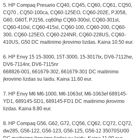
5. HP Compaq Presario CQ40, CQ45, CQ60, CQ61, CQ50,
CQ70 , CQ50-100ca, CQ60-125EO, CQ60-202E, PJ058,
G60, G60T, PJ156, cq60hp CQ60-300sl, CQ60-301sl,
CQ60-410sl, CQ60-415sl, CQ60-100, CQ60-200, CQ60-
300, CQ60-125EO, CQ60-224NR, CQ60-228US, CQ60-
410US, G50 DC maitinimo įkrovimo lizdas. Kaina 10.50 eur.
6. HP Envy 15 15-3000, 15T-3000, 15-3017tx, DV6-7112he,
DV6-7114nr, DV6-7115nr
668826-001, 661679-302, 661679-301 DC maitinimo
įkrovimo lizdas su laidu. Kaina 11.60 eur.
7. HP Envy M6 M6-1000, M6-1063sf, M6-1063ef 689145-
YD1, 689145-SD1, 689145-FD1 DC maitinimo įkrovimo
lizdas. Kaina 8.80 eur.
8. HP Compaq G56, G62, G72, CQ56, CQ62, CQ72, CQ72,
dw285, G56-122, G56-123, G56-125, G56-12 35070SU00