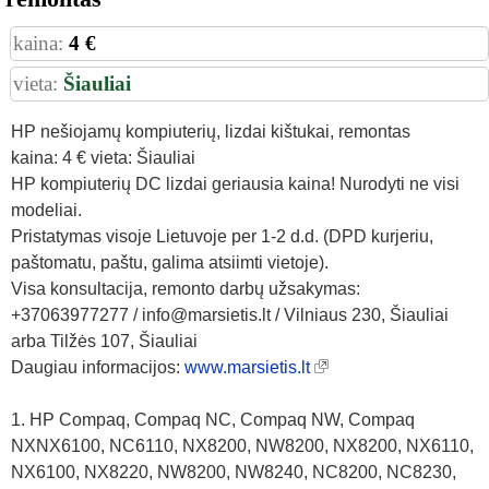
kaina:
4 €
vieta:
Šiauliai
HP nešiojamų kompiuterių, lizdai kištukai, remontas
kaina: 4 € vieta: Šiauliai
HP kompiuterių DC lizdai geriausia kaina! Nurodyti ne visi
modeliai.
Pristatymas visoje Lietuvoje per 1-2 d.d. (DPD kurjeriu,
paštomatu, paštu, galima atsiimti vietoje).
Visa konsultacija, remonto darbų užsakymas:
+37063977277 / info@marsietis.lt / Vilniaus 230, Šiauliai
arba Tilžės 107, Šiauliai
Daugiau informacijos:
www.marsietis.lt
1. HP Compaq, Compaq NC, Compaq NW, Compaq
NXNX6100, NC6110, NX8200, NW8200, NX8200, NX6110,
NX6100, NX8220, NW8200, NW8240, NC8200, NC8230,