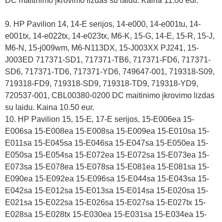
DC maitinimo įkrovimo lizdas su laidu. Kaina 11.00 eur.
9. HP Pavilion 14, 14-E serijos, 14-e000, 14-e001tu, 14-
e001tx, 14-e022tx, 14-e023tx, M6-K, 15-G, 14-E, 15-R, 15-J,
M6-N, 15-j009wm, M6-N113DX, 15-J003XX PJ241, 15-
J003ED 717371-SD1, 717371-TB6, 717371-FD6, 717371-
SD6, 717371-TD6, 717371-YD6, 749647-001, 719318-S09,
719318-FD9, 719318-SD9, 719318-TD9, 719318-YD9,
720537-001, CBL00380-0200 DC maitinimo įkrovimo lizdas
su laidu. Kaina 10.50 eur.
10. HP Pavilion 15, 15-E, 17-E serijos, 15-E006ea 15-
E006sa 15-E008ea 15-E008sa 15-E009ea 15-E010sa 15-
E011sa 15-E045sa 15-E046sa 15-E047sa 15-E050ea 15-
E050sa 15-E054sa 15-E072ea 15-E072sa 15-E073ea 15-
E073sa 15-E078ea 15-E078sa 15-E081ea 15-E081sa 15-
E090ea 15-E092ea 15-E096sa 15-E044sa 15-E043sa 15-
E042sa 15-E012sa 15-E013sa 15-E014sa 15-E020sa 15-
E021sa 15-E022sa 15-E026sa 15-E027sa 15-E027tx 15-
E028sa 15-E028tx 15-E030ea 15-E031sa 15-E034ea 15-