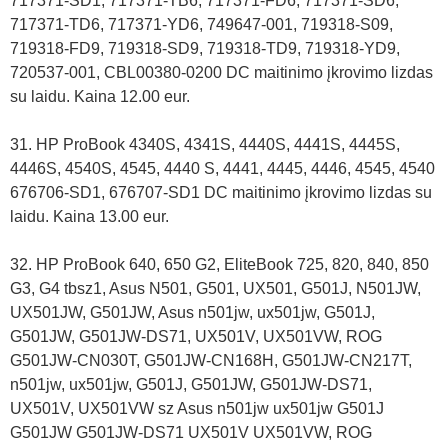
717371-SD1, 717371-TB6, 717371-FD6, 717371-SD6,
717371-TD6, 717371-YD6, 749647-001, 719318-S09,
719318-FD9, 719318-SD9, 719318-TD9, 719318-YD9,
720537-001, CBL00380-0200 DC maitinimo įkrovimo lizdas
su laidu. Kaina 12.00 eur.
31. HP ProBook 4340S, 4341S, 4440S, 4441S, 4445S,
4446S, 4540S, 4545, 4440 S, 4441, 4445, 4446, 4545, 4540
676706-SD1, 676707-SD1 DC maitinimo įkrovimo lizdas su
laidu. Kaina 13.00 eur.
32. HP ProBook 640, 650 G2, EliteBook 725, 820, 840, 850
G3, G4 tbsz1, Asus N501, G501, UX501, G501J, N501JW,
UX501JW, G501JW, Asus n501jw, ux501jw, G501J,
G501JW, G501JW-DS71, UX501V, UX501VW, ROG
G501JW-CN030T, G501JW-CN168H, G501JW-CN217T,
n501jw, ux501jw, G501J, G501JW, G501JW-DS71,
UX501V, UX501VW sz Asus n501jw ux501jw G501J
G501JW G501JW-DS71 UX501V UX501VW, ROG