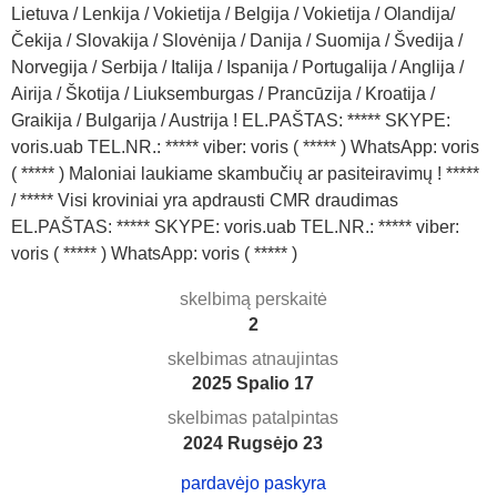
Lietuva / Lenkija / Vokietija / Belgija / Vokietija / Olandija/
Čekija / Slovakija / Slovėnija / Danija / Suomija / Švedija /
Norvegija / Serbija / Italija / Ispanija / Portugalija / Anglija /
Airija / Škotija / Liuksemburgas / Prancūzija / Kroatija /
Graikija / Bulgarija / Austrija ! EL.PAŠTAS: ***** SKYPE:
voris.uab TEL.NR.: ***** viber: voris ( ***** ) WhatsApp: voris
( ***** ) Maloniai laukiame skambučių ar pasiteiravimų ! *****
/ ***** Visi kroviniai yra apdrausti CMR draudimas
EL.PAŠTAS: ***** SKYPE: voris.uab TEL.NR.: ***** viber:
voris ( ***** ) WhatsApp: voris ( ***** )
skelbimą perskaitė
2
skelbimas atnaujintas
2025 Spalio 17
skelbimas patalpintas
2024 Rugsėjo 23
pardavėjo paskyra