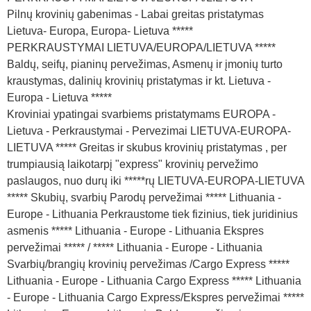
Pilnų krovinių gabenimas - Labai greitas pristatymas
Lietuva- Europa, Europa- Lietuva *****
PERKRAUSTYMAI LIETUVA/EUROPA/LIETUVA *****
Baldų, seifų, pianinų pervežimas, Asmenų ir įmonių turto
kraustymas, dalinių krovinių pristatymas ir kt. Lietuva -
Europa - Lietuva *****
Kroviniai ypatingai svarbiems pristatymams EUROPA -
Lietuva - Perkraustymai - Pervezimai LIETUVA-EUROPA-
LIETUVA ***** Greitas ir skubus krovinių pristatymas , per
trumpiausią laikotarpį "express" krovinių pervežimo
paslaugos, nuo durų iki *****rų LIETUVA-EUROPA-LIETUVA
***** Skubių, svarbių Parodų pervežimai ***** Lithuania -
Europe - Lithuania Perkraustome tiek fizinius, tiek juridinius
asmenis ***** Lithuania - Europe - Lithuania Ekspres
pervežimai ***** / ***** Lithuania - Europe - Lithuania
Svarbių/brangių krovinių pervežimas /Cargo Express *****
Lithuania - Europe - Lithuania Cargo Express ***** Lithuania
- Europe - Lithuania Cargo Express/Ekspres pervežimai *****