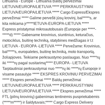
Lithuania - Europe - Lithuania Baldų pervežimai
LIETUVA/EUROPA/LIETUVA ***** PERKRAUSTYMAI
LIETUVA/EUROPA/LIETUVA ***** Cargo Express/Ekspres
pervežimai ***** Galime pervešti jūsų krovinį, bal*****s, ar
kita reikiama įr*****IETUVA-EUROPA-LIETUVA *****
Express pristatymai mikroautobusais (Europoje per *****-
*****d) ***** Gabename krovinius, siuntinius, keturačius,
motociklus, buitinę techniką, statybines medžiagas ir t.t
LIETUVA - EUROPA -LIETUVA ***** Pervežame: Krovinius,
bal*****s, europaletes, buitinę techniką, moto transportą,
žoliapjoves. Teikiame perkraustymo paslaugas. Nuo *****rų
iki *****rų pagal susitarimą***** EUROPA - LIETUVA
Tarptautiniai perkraustymai nuo *****rų iki *****rų Europoje ir
visame pasaulyje ***** EKSPRES KROVINIU PERVEZIMAI
***** Ekspres pervežimai ***** Baldų pervežimai
LIETUVA/EUROPA/LIETUVA ***** PERKRAUSTYMAI
LIETUVA/EUROPA/LIETUVA ***** Ekspres pervežimai *****
FTL (pilnų krovinių) gabenimas tentinėmis puspriekabėmis
(*****m*****) ir šaldytuvais;***** Cargo Express Delivery