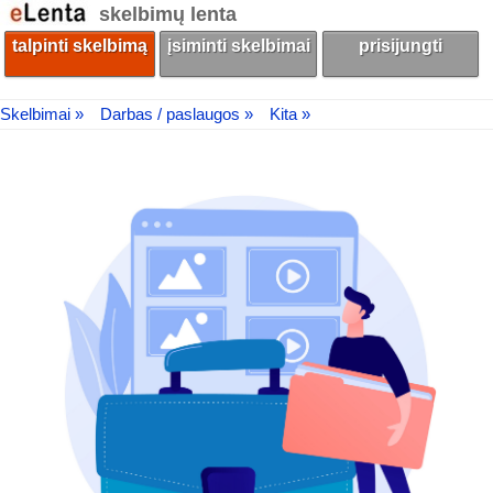
skelbimų lenta
talpinti skelbimą
įsiminti skelbimai
prisijungti
Skelbimai »
Darbas / paslaugos »
Kita »