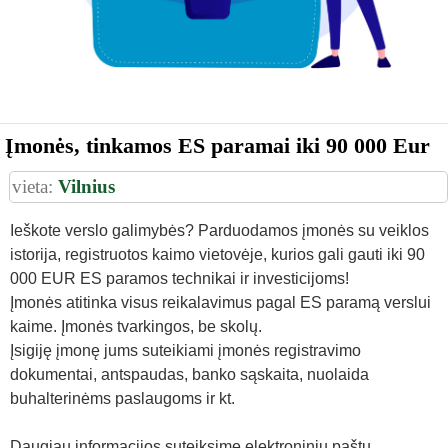
Įmonės, tinkamos ES paramai iki 90 000 Eur
vieta:
Vilnius
Ieškote verslo galimybės? Parduodamos įmonės su veiklos
istorija, registruotos kaimo vietovėje, kurios gali gauti iki 90
000 EUR ES paramos technikai ir investicijoms!
Įmonės atitinka visus reikalavimus pagal ES paramą verslui
kaime. Įmonės tvarkingos, be skolų.
Įsigiję įmonę jums suteikiami įmonės registravimo
dokumentai, antspaudas, banko sąskaita, nuolaida
buhalterinėms paslaugoms ir kt.
Daugiau informacijos suteiksime elektroniniu paštu