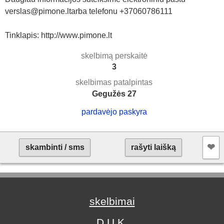
verslas@pimone.ltarba telefonu +37060786111
Tinklapis: http://www.pimone.lt
skelbimą perskaitė
3
skelbimas patalpintas
Gegužės 27
pardavėjo paskyra
❤︎
skambinti / sms
rašyti laišką
skelbimai
D.U.K.