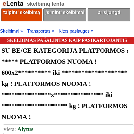
skelbimų lenta
talpinti skelbimą
įsiminti skelbimai
prisijungti
Skelbimai »
Transportas »
Kitos paslaugos »
SKELBIMAS PAŠALINTAS KAIP PASIKARTOJANTIS
SU BE/CE KATEGORIJA PLATFORMOS :
***** PLATFORMOS NUOMA !
600x2********** iki ********************
kg ! PLATFORMOS NUOMA !
***************x*************** iki
******************** kg ! PLATFORMOS
NUOMA !
vieta:
Alytus