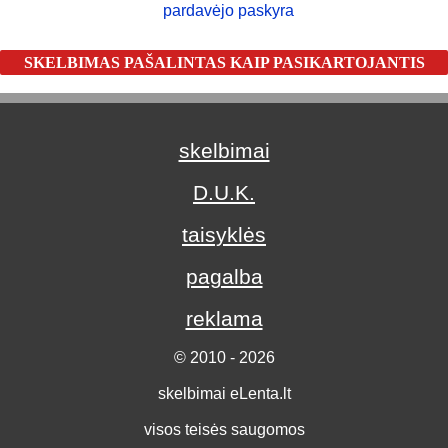
pardavėjo paskyra
SKELBIMAS PAŠALINTAS KAIP PASIKARTOJANTIS
skelbimai
D.U.K.
taisyklės
pagalba
reklama
© 2010 - 2026
skelbimai eLenta.lt
visos teisės saugomos