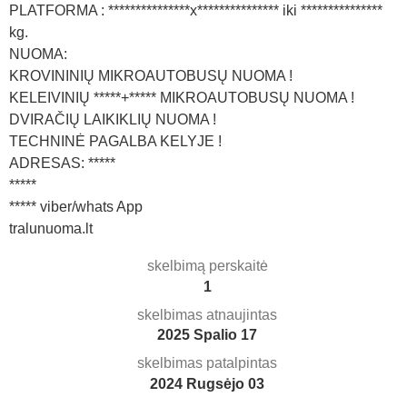
PLATFORMA : ***************x*************** iki ***************
kg.
NUOMA:
KROVININIŲ MIKROAUTOBUSŲ NUOMA !
KELEIVINIŲ *****+***** MIKROAUTOBUSŲ NUOMA !
DVIRAČIŲ LAIKIKLIŲ NUOMA !
TECHNINĖ PAGALBA KELYJE !
ADRESAS: *****
*****
***** viber/whats App
tralunuoma.lt
skelbimą perskaitė
1
skelbimas atnaujintas
2025 Spalio 17
skelbimas patalpintas
2024 Rugsėjo 03