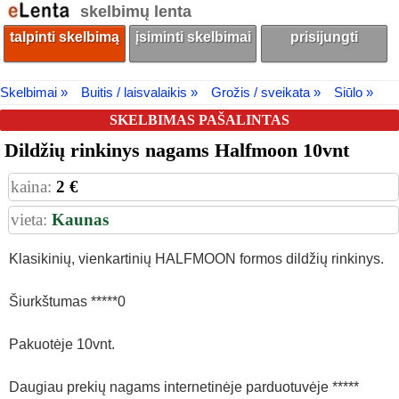
skelbimų lenta
talpinti skelbimą
įsiminti skelbimai
prisijungti
Skelbimai »
Buitis / laisvalaikis »
Grožis / sveikata »
Siūlo »
SKELBIMAS PAŠALINTAS
Dildžių rinkinys nagams Halfmoon 10vnt
kaina:
2 €
vieta:
Kaunas
Klasikinių, vienkartinių HALFMOON formos dildžių rinkinys.
Šiurkštumas *****0
Pakuotėje 10vnt.
Daugiau prekių nagams internetinėje parduotuvėje *****