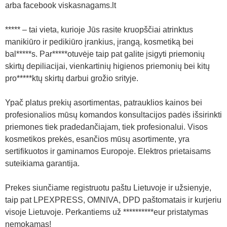
arba facebook viskasnagams.lt
***** – tai vieta, kurioje Jūs rasite kruopščiai atrinktus
manikiūro ir pedikiūro įrankius, įrangą, kosmetiką bei
bal*****s. Par*****otuvėje taip pat galite įsigyti priemonių
skirtų depiliacijai, vienkartinių higienos priemonių bei kitų
pro*****ktų skirtų darbui grožio srityje.
Ypač platus prekių asortimentas, patrauklios kainos bei
profesionalios mūsų komandos konsultacijos padės išsirinkti
priemones tiek pradedančiajam, tiek profesionalui. Visos
kosmetikos prekės, esančios mūsų asortimente, yra
sertifikuotos ir gaminamos Europoje. Elektros prietaisams
suteikiama garantija.
Prekes siunčiame registruotu paštu Lietuvoje ir užsienyje,
taip pat LPEXPRESS, OMNIVA, DPD paštomatais ir kurjeriu
visoje Lietuvoje. Perkantiems už **********eur pristatymas
nemokamas!