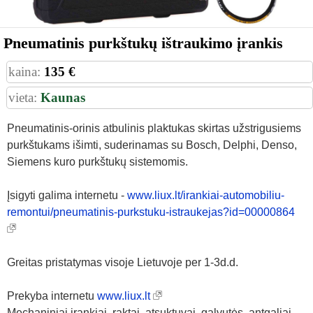
Pneumatinis purkštukų ištraukimo įrankis
kaina:
135 €
vieta:
Kaunas
Pneumatinis-orinis atbulinis plaktukas skirtas užstrigusiems
purkštukams išimti, suderinamas su Bosch, Delphi, Denso,
Siemens kuro purkštukų sistemomis.
Įsigyti galima internetu -
www.liux.lt/irankiai-automobiliu-
remontui/pneumatinis-purkstuku-istraukejas?id=00000864
Greitas pristatymas visoje Lietuvoje per 1-3d.d.
Prekyba internetu
www.liux.lt
Mechaniniai įrankiai, raktai, atsuktuvai, galvutės, antgaliai,