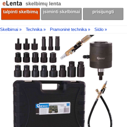
skelbimų lenta
talpinti skelbimą
įsiminti skelbimai
prisijungti
Skelbimai »
Technika »
Pramoninė technika »
Siūlo »