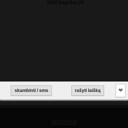
2024 Gegužės 20
❤︎
skambinti / sms
rašyti laišką
skelbimai