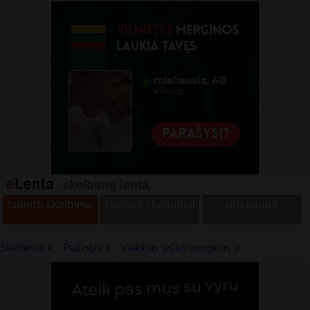
skelbimų lenta
talpinti skelbimą
įsiminti skelbimai
prisijungti
Skelbimai »
Pažintys »
Vaikinas ieško merginos »