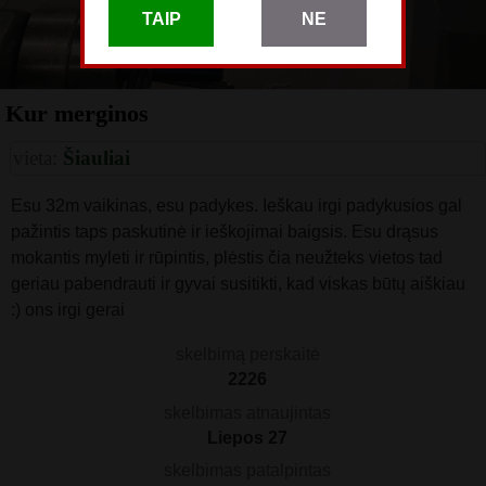
TAIP
NE
Kur merginos
vieta:
Šiauliai
Esu 32m vaikinas, esu padykes. Ieškau irgi padykusios gal
pažintis taps paskutinė ir ieškojimai baigsis. Esu drąsus
mokantis myleti ir rūpintis, plėstis čia neužteks vietos tad
geriau pabendrauti ir gyvai susitikti, kad viskas būtų aiškiau
:) ons irgi gerai
skelbimą perskaitė
2226
skelbimas atnaujintas
Liepos 27
skelbimas patalpintas