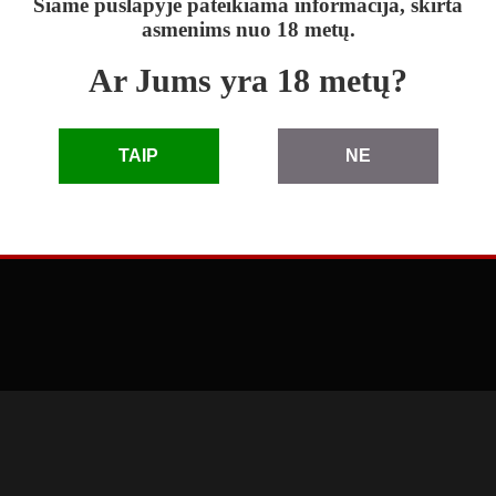
Šiame puslapyje pateikiama informacija, skirta
asmenims nuo 18 metų.
Ar Jums yra 18 metų?
skelbimai
|
D.U.K.
|
taisyklės
|
pagalba
|
reklama
TAIP
NE
© 2010 - 2026 Skelbimai eLenta.lt. Visos teisės saugomos
3.66.1.0 (2026-04-27 11:41:49)