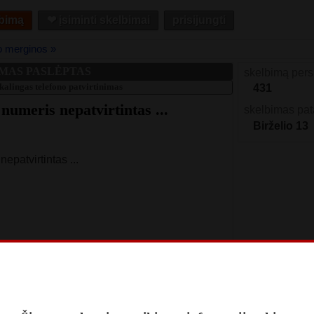
lbimą
❤︎ įsiminti skelbimai
prisijungti
o merginos »
MAS PASLĖPTAS
skelbimą pers
kalingas telefono patvirtinimas
431
 numeris nepatvirtintas ...
skelbimas pat
Birželio 13
epatvirtintas ...