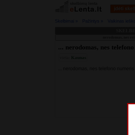
skelbimų lenta
įdėti ske
Skelbimai »
Pažintys »
Vaikinas iešk
SKELBI
nerodomas, nes rei
... nerodomas, nes telefono
vieta:
Kaunas
... nerodomas, nes telefono numeris n