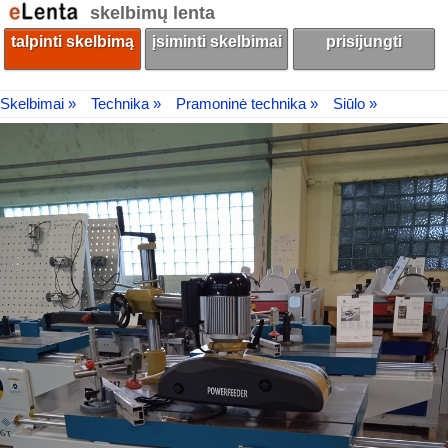
skelbimų lenta
talpinti skelbimą
įsiminti skelbimai
prisijungti
Skelbimai »
Technika »
Pramoninė technika »
Siūlo »