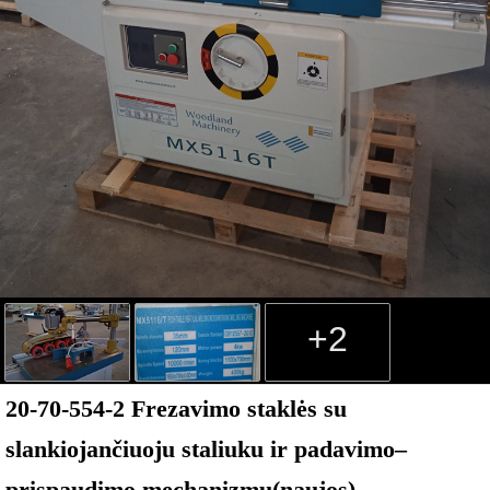
+2
20-70-554-2 Frezavimo staklės su
slankiojančiuoju staliuku ir padavimo–
prispaudimo mechanizmu(naujos)