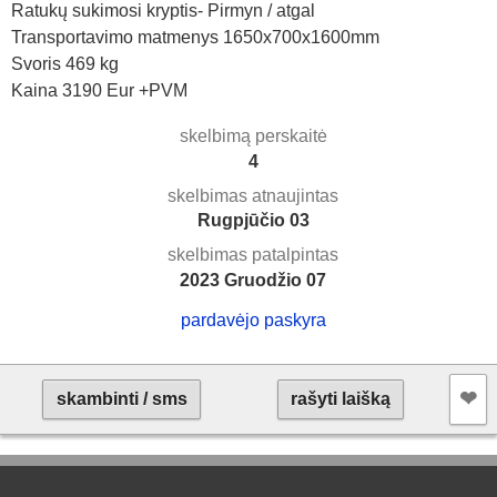
Ratukų sukimosi kryptis- Pirmyn / atgal
Transportavimo matmenys 1650x700x1600mm
Svoris 469 kg
Kaina 3190 Eur +PVM
skelbimą perskaitė
4
skelbimas atnaujintas
Rugpjūčio 03
skelbimas patalpintas
2023 Gruodžio 07
pardavėjo paskyra
❤︎
skambinti / sms
rašyti laišką