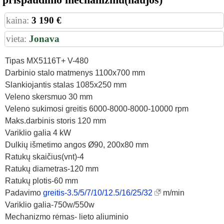
kaina:
3 190 €
vieta:
Jonava
Tipas MX5116T+ V-480
Darbinio stalo matmenys 1100x700 mm
Slankiojantis stalas 1085х250 mm
Veleno skersmuo 30 mm
Veleno sukimosi greitis 6000-8000-8000-10000 rpm
Maks.darbinis storis 120 mm
Variklio galia 4 kW
Dulkių išmetimo angos Ø90, 200x80 mm
Ratukų skaičius(vnt)-4
Ratukų diametras-120 mm
Ratukų plotis-60 mm
Padavimo
greitis-3.5/5/7/10/12.5/16/25/32
m/min
Variklio galia-750w/550w
Mechanizmo rėmas- lieto aliuminio