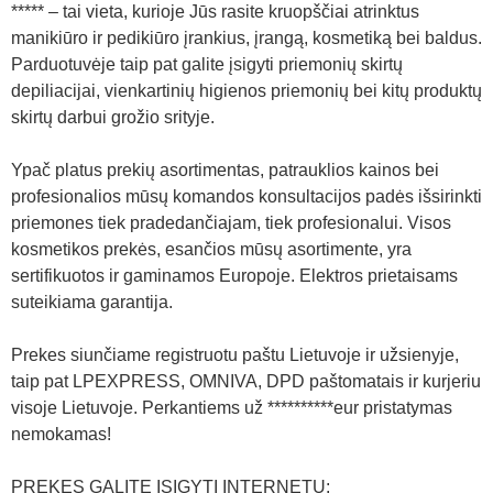
***** – tai vieta, kurioje Jūs rasite kruopščiai atrinktus
manikiūro ir pedikiūro įrankius, įrangą, kosmetiką bei baldus.
Parduotuvėje taip pat galite įsigyti priemonių skirtų
depiliacijai, vienkartinių higienos priemonių bei kitų produktų
skirtų darbui grožio srityje.
Ypač platus prekių asortimentas, patrauklios kainos bei
profesionalios mūsų komandos konsultacijos padės išsirinkti
priemones tiek pradedančiajam, tiek profesionalui. Visos
kosmetikos prekės, esančios mūsų asortimente, yra
sertifikuotos ir gaminamos Europoje. Elektros prietaisams
suteikiama garantija.
Prekes siunčiame registruotu paštu Lietuvoje ir užsienyje,
taip pat LPEXPRESS, OMNIVA, DPD paštomatais ir kurjeriu
visoje Lietuvoje. Perkantiems už **********eur pristatymas
nemokamas!
PREKES GALITE ĮSIGYTI INTERNETU: