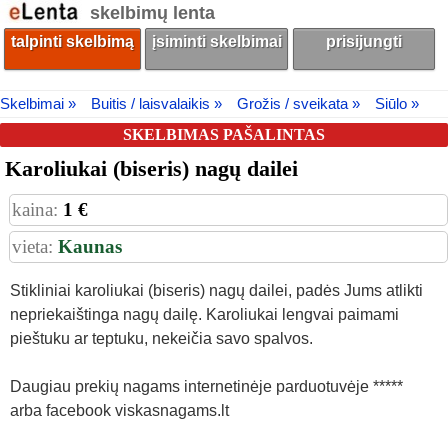
skelbimų lenta
talpinti skelbimą
įsiminti skelbimai
prisijungti
Skelbimai »
Buitis / laisvalaikis »
Grožis / sveikata »
Siūlo »
SKELBIMAS PAŠALINTAS
Karoliukai (biseris) nagų dailei
kaina:
1 €
vieta:
Kaunas
Stikliniai karoliukai (biseris) nagų dailei, padės Jums atlikti
nepriekaištinga nagų dailę. Karoliukai lengvai paimami
pieštuku ar teptuku, nekeičia savo spalvos.
Daugiau prekių nagams internetinėje parduotuvėje *****
arba facebook viskasnagams.lt