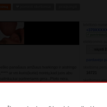
lbimą
❤︎ įsiminti skelbimai
prisijungti
telefono nume
+370XXXXXX
✓ patvirtintas
elektroninis p
siųsti 
pardavėjo p
ieško panašaus amžiaus tvarkingo ir aistringo
skelbimą pers
16721
***** ar vm kuris(kurie) norėtų,kad juos abu
atinka,kai partneriams gera...Ploto nėra,
skelbimas atn
lnius
Liepos 26
skelbimas pat
2024 Gruod