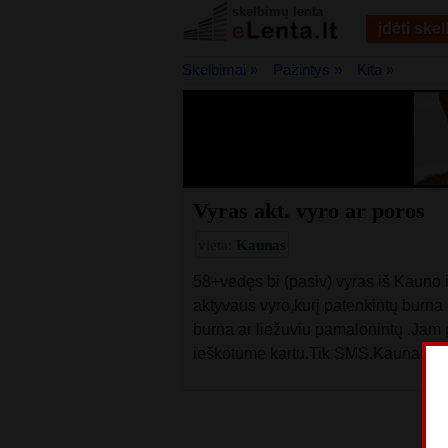
skelbimų lenta
įdėti ske
Skelbimai »
Pažintys »
Kita »
Vyras akt. vyro ar poros
vieta:
Kaunas
58+vedęs bi (pasiv) vyras iš Kauno 
aktyvaus vyro,kurį patenkintų burna ,
burna ar liežuviu pamalonintų .Jam p
ieškotume kartu.Tik SMS.Kaunas-Vi