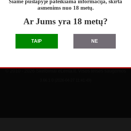
Šiame puslapyje pateikiama informacija, skirta
asmenims nuo 18 metų.
Ar Jums yra 18 metų?
TAIP
NE
skelbimai
|
D.U.K.
|
taisyklės
|
pagalba
|
reklama
© 2010 - 2026 Skelbimai eLenta.lt. Visos teisės saugomos
3.66.1.0 (2026-04-27 11:41:49)