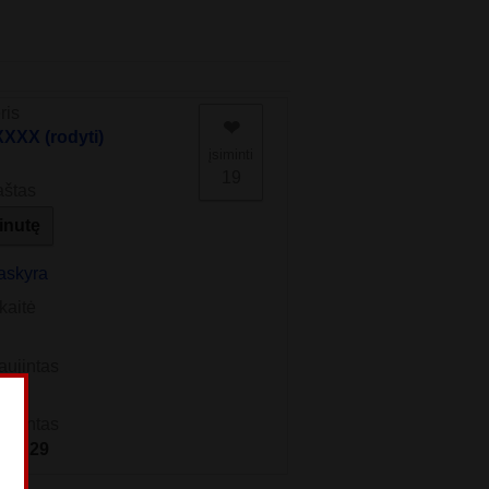
ris
❤︎
XX (rodyti)
įsiminti
19
aštas
žinutę
askyra
kaitė
aujintas
alpintas
žio 29