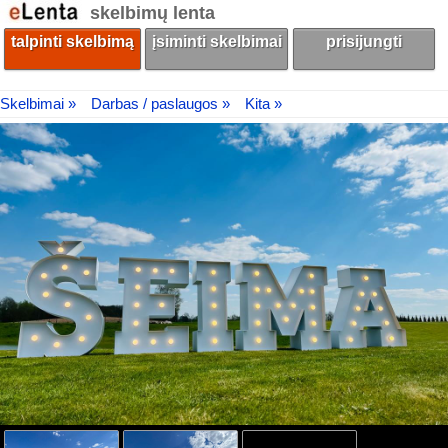
skelbimų lenta
talpinti skelbimą
įsiminti skelbimai
prisijungti
Skelbimai »
Darbas / paslaugos »
Kita »