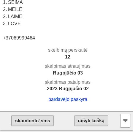
1. ŠEIMA
2. MEILĖ
2. LAIMĖ
3. LOVE
+37069999464
skelbimą perskaitė
12
skelbimas atnaujintas
Rugpjūčio 03
skelbimas patalpintas
2023 Rugpjūčio 02
pardavėjo paskyra
❤︎
skambinti / sms
rašyti laišką