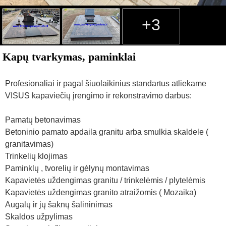
+3
Kapų tvarkymas, paminklai
Profesionaliai ir pagal šiuolaikinius standartus atliekame
VISUS kapaviečių įrengimo ir rekonstravimo darbus:
Pamatų betonavimas
Betoninio pamato apdaila granitu arba smulkia skaldele (
granitavimas)
Trinkelių klojimas
Paminklų , tvorelių ir gėlynų montavimas
Kapavietės uždengimas granitu / trinkelėmis / plytelėmis
Kapavietės uždengimas granito atraižomis ( Mozaika)
Augalų ir jų šaknų šalininimas
Skaldos užpylimas