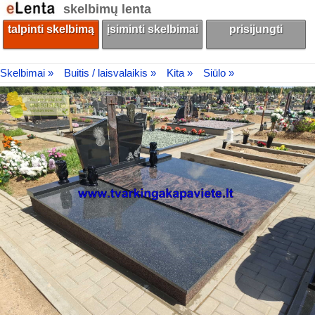
skelbimų lenta
talpinti skelbimą
įsiminti skelbimai
prisijungti
Skelbimai »
Buitis / laisvalaikis »
Kita »
Siūlo »