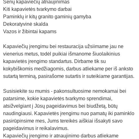
Senų kapaviečių atnaujinimas
Kiti kapavietės tvarkymo darbai
Paminklų ir kitų granito gaminių gamyba
Dekoratyvinė skalda
Vazos ir žibintai kapams
Kapaviečių įrengimu bei restauracija užsiimame jau ne
vienerius metus, todėl puikiai išmanome šiuolaikinius
kapavietės įrengimo standartus. Dirbame tik su
kokybiškomis medžiagomis, darbus atliekame per iš anksto
sutartą terminą, pasirašome sutartis ir suteikiame garantijas.
Susisiekite su mumis - pakonsultuosime nemokamai bei
patarsime, kokie kapavietės tvarkymo sprendimai,
atsižvelgiant į Jūsų pageidavimus bei biudžetą, būtų
naudingiausi. Kapavietės įrengimu nuo pamatų iki paminklo
pasirūpinsime mes, Jums tereikės aiškiai išsakyti savo
pageidavimus ir reikalavimus.
Kapaviečių įrengimo ir atnaujinimo darbus atliekame