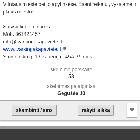
Vilniaus mieste bei jo apylinkėse. Esant reikalui, vykstame ir
į kitus miestus.
Susisiekite su mumis:
Mob. 861421457
info@tvarkingakapaviete.lt
www.tvarkingakapaviete.lt
Smolensko g. 1 / Panerių g. 45A, Vilnius
skelbimą perskaitė
58
skelbimas patalpintas
Gegužės 18
❤︎
skambinti / sms
rašyti laišką