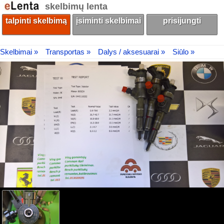
skelbimų lenta
talpinti skelbimą
įsiminti skelbimai
prisijungti
Skelbimai »
Transportas »
Dalys / aksesuarai »
Siūlo »