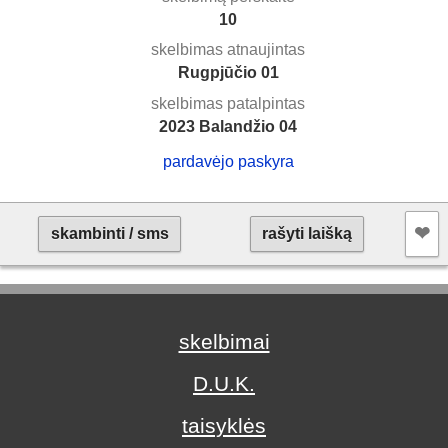
10
skelbimas atnaujintas
Rugpjūčio 01
skelbimas patalpintas
2023 Balandžio 04
pardavėjo paskyra
❤︎
skambinti / sms
rašyti laišką
skelbimai
D.U.K.
taisyklės