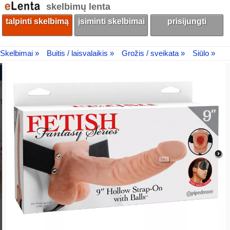
skelbimų lenta
talpinti skelbimą
įsiminti skelbimai
prisijungti
Skelbimai »
Buitis / laisvalaikis »
Grožis / sveikata »
Siūlo »