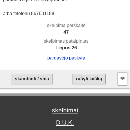
arba telefonu 867631188
skelbimą perskaitė
47
skelbimas patalpintas
Liepos 26
pardavėjo paskyra
❤︎
skambinti / sms
rašyti laišką
skelbimai
D.U.K.