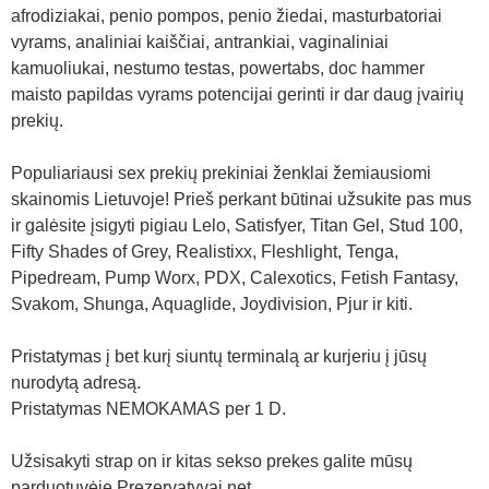
afrodiziakai, penio pompos, penio žiedai, masturbatoriai
vyrams, analiniai kaiščiai, antrankiai, vaginaliniai
kamuoliukai, nestumo testas, powertabs, doc hammer
maisto papildas vyrams potencijai gerinti ir dar daug įvairių
prekių.
Populiariausi sex prekių prekiniai ženklai žemiausiomi
skainomis Lietuvoje! Prieš perkant būtinai užsukite pas mus
ir galėsite įsigyti pigiau Lelo, Satisfyer, Titan Gel, Stud 100,
Fifty Shades of Grey, Realistixx, Fleshlight, Tenga,
Pipedream, Pump Worx, PDX, Calexotics, Fetish Fantasy,
Svakom, Shunga, Aquaglide, Joydivision, Pjur ir kiti.
Pristatymas į bet kurį siuntų terminalą ar kurjeriu į jūsų
nurodytą adresą.
Pristatymas NEMOKAMAS per 1 D.
Užsisakyti strap on ir kitas sekso prekes galite mūsų
parduotuvėje Prezervatyvai.net