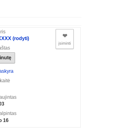
ris
❤︎
XX (rodyti)
įsiminti
aštas
žinutę
askyra
kaitė
aujintas
03
alpintas
o 16