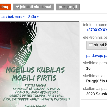
lbimą
❤︎ įsiminti skelbimai
prisijungti
tas / turizmas »
Siūlo »
telefono nume
+370XXXXXX
elektroninis p
siųsti 
pardavėjo p
skelbimą pers
10
skelbimas atn
Rugpjūčio 
skelbimas pat
2023 Sausi