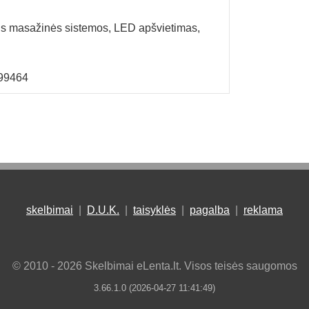
ens masažinės sistemos, LED apšvietimas,
99464
skelbimai
|
D.U.K.
|
taisyklės
|
pagalba
|
reklama
© 2010 - 2026 Skelbimai eLenta.lt. Visos teisės saugomos
3.66.1.0 (2026-04-27 11:41:49)