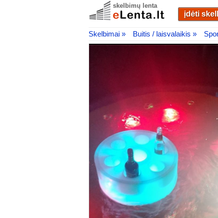
skelbimų lenta
įdėti ske
Skelbimai »
Buitis / laisvalaikis »
Spor